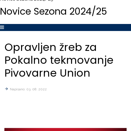
Novice
Sezona
2024/25
Opravljen
žreb
za
Pokalno
tekmovanje
Pivovarne
Union
Napisano: 03. 08. 2022