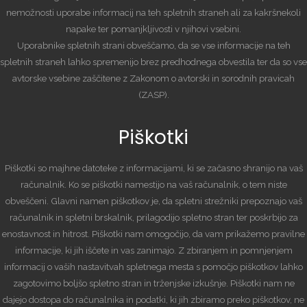
nemožnosti uporabe informacij na teh spletnih straneh ali za kakršnekoli
napake ter pomanjkljivosti v njihovi vsebini.
Uporabnike spletnih strani obveščamo, da se vse informacije na teh
spletnih straneh lahko spremenijo brez predhodnega obvestila ter da so vse
avtorske vsebine zaščitene z Zakonom o avtorski in sorodnih pravicah
(ZASP).
Piškotki
Piškotki so majhne datoteke z informacijami, ki se začasno shranijo na vaš
računalnik. Ko se piškotki namestijo na vaš računalnik, o tem niste
obveščeni. Glavni namen piškotkov je, da spletni strežniki prepoznajo vaš
računalnik in spletni brskalnik, prilagodijo spletno stran ter poskrbijo za
enostavnost in hitrost. Piškotki nam omogočijo, da vam prikažemo pravilne
informacije, ki jih iščete in vas zanimajo. Z zbiranjem in pomnjenjem
informacij o vaših nastavitvah spletnega mesta s pomočjo piškotkov lahko
zagotovimo boljšo spletno stran in trženjske izkušnje. Piškotki nam ne
dajejo dostopa do računalnika in podatki, ki jih zbiramo preko piškotkov, ne