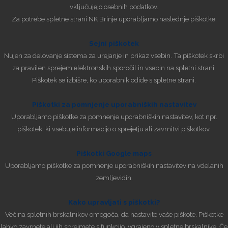
vključujejo osebnih podatkov.
Za potrebe spletne strani NK Brinje uporabljamo naslednje piškotke:
Sejni piškotek
Nujen za delovanje sistema za urejanje in prikaz vsebin. Ta piškotek skrbi
za pravilen sprejem elektronskih sporočil in vsebin na spletni strani.
Piškotek se izbišre, ko uporabnik odide s spletne strani.
Piškotki za pomnjenje uporabniških nastavitev
Uporabljamo piškotke za pomnenje uporabniških nastavitev, kot npr.
piškotek, ki vsebuje informacijo o sprejetju ali zavrnitvi piškotkov.
Piškotki Google maps
Uporabljamo piškotke za pomnenje uporabniških nastavitev na vdelanih
zemljevidih.
Kako upravljati s piškotki?
Večina spletnih brskalnikov omogoča, da nastavite vaše piškote. Piškotke
lahko zavrnete ali jih sprejmete s funkcijo, vgrajeno v spletne brskalnike. Če