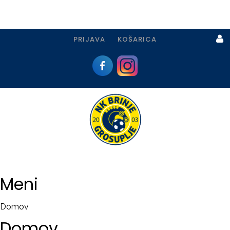
PRIJAVA
KOŠARICA
Prijava
I
Registracija
Meni
PRIJAVA
Domov
USTVARI
Domov