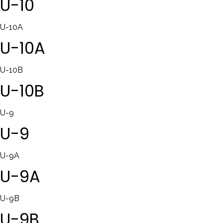
U-10
U-10A
U-10A
U-10B
U-10B
U-9
U-9
U-9A
U-9A
U-9B
U-9B