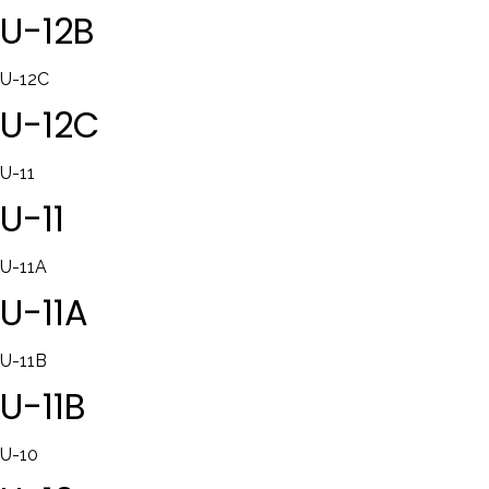
U-12B
U-12C
U-12C
U-11
U-11
U-11A
U-11A
U-11B
U-11B
U-10