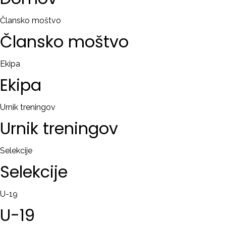
RAČUN
Člansko moštvo
Člansko
moštvo
Remember
me
Ekipa
Ekipa
Ste
pozabili
uporabniško
Urnik treningov
ime?
Urnik
treningov
/
Ste
Selekcije
pozabili
Selekcije
geslo?
U-19
U-19