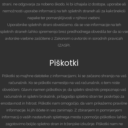
strani, ne odgovarja za nobeno škodo, ki bi izhajala iz dostopa, uporabe ali
nemožnosti uporabe informacij na teh spletnih straneh ali za kakršnekoli
napake ter pomanjkljivosti v njihovi vsebini.
Uporabnike spletnih strani obveščamo, da se vse informacije na teh
spletnih straneh lahko spremenijo brez predhodnega obvestila ter da so vse
avtorske vsebine zaščitene z Zakonom o avtorski in sorodnih pravicah
(ZASP).
Piškotki
Piškotki so majhne datoteke z informacijami, ki se začasno shranijo na vaš
računalnik. Ko se piškotki namestijo na vaš računalnik, o tem niste
obveščeni. Glavni namen piškotkov je, da spletni strežniki prepoznajo vaš
računalnik in spletni brskalnik, prilagodijo spletno stran ter poskrbijo za
enostavnost in hitrost. Piškotki nam omogočijo, da vam prikažemo pravilne
informacije, ki jih iščete in vas zanimajo. Z zbiranjem in pomnjenjem
informacij o vaših nastavitvah spletnega mesta s pomočjo piškotkov lahko
zagotovimo boljšo spletno stran in trženjske izkušnje. Piškotki nam ne