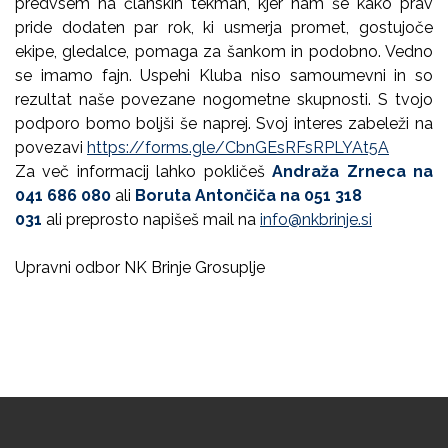
predvsem na članskih tekmah, kjer nam še kako prav
pride dodaten par rok, ki usmerja promet, gostujoče
ekipe, gledalce, pomaga za šankom in podobno. Vedno
se imamo fajn. Uspehi Kluba niso samoumevni in so
rezultat naše povezane nogometne skupnosti. S tvojo
podporo bomo boljši še naprej. Svoj interes zabeleži na
povezavi
https://forms.gle/CbnGEsRFsRPLYAt5A
Za več informacij lahko pokličeš
Andraža Zrneca na
041 686 080
ali
Boruta Antončiča na 051 318
031
ali preprosto napišeš mail na
info@nkbrinje.si
Upravni odbor NK Brinje Grosuplje