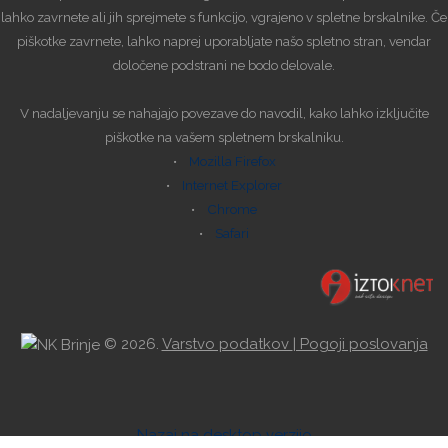
lahko zavrnete ali jih sprejmete s funkcijo, vgrajeno v spletne brskalnike. Če
piškotke zavrnete, lahko naprej uporabljate našo spletno stran, vendar
določene podstrani ne bodo delovale.
V nadaljevanju se nahajajo povezave do navodil, kako lahko izključite
piškotke na vašem spletnem brskalniku.
•
Mozilla Firefox
•
Internet Explorer
•
Chrome
•
Safari
©
2026.
Varstvo podatkov
| Pogoji poslovanja
Nazaj na desktop verzijo