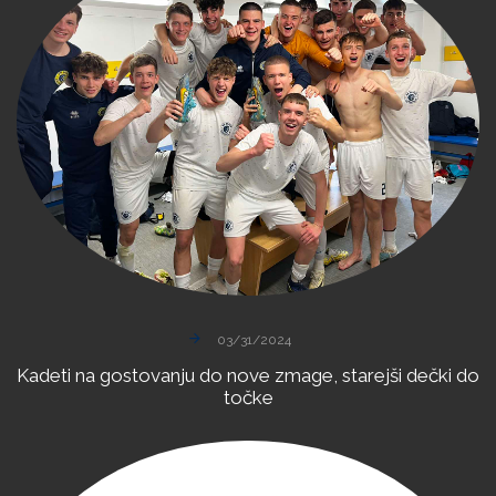
03/31/2024
Kadeti
na
gostovanju
do
nove
zmage,
starejši
dečki
do
točke