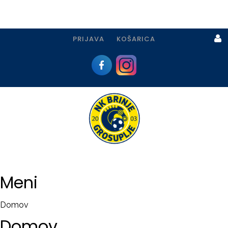
PRIJAVA
KOŠARICA
Prijava
I
Registracija
Meni
PRIJAVA
Domov
USTVARI
Domov