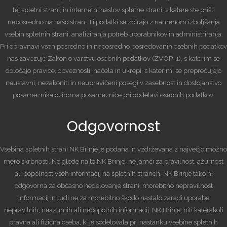
tej spletni strani, in internetni naslov spletne strani, s katere ste prišli
neposredno na našo stran. Ti podatki se zbirajo z namenom izboljšanja
vsebin spletnih strani, analiziranja potreb uporabnikov in administriranja.
Pri obravnavi vseh posredno in neposredno posredovanih osebnih podatkov
nas zavezuje Zakon o varstvu osebnih podatkov (ZVOP-1), s katerim se
določajo pravice, obveznosti, načela in ukrepi, s katerimi se preprečujejo
neustavni, nezakoniti in neupravičeni posegi v zasebnost in dostojanstvo
posameznika oziroma posameznice pri obdelavi osebnih podatkov.
Odgovornost
Vsebina spletnih strani NK Brinje je podana in vzdrževana z največjo možno
mero skrbnosti. Ne glede na to NK Brinje, ne jamči za pravilnost, ažurnost
ali popolnost vseh informacij na spletnih straneh. NK Brinje tako ni
odgovorna za občasno nedelovanje strani, morebitno nepravilnost
informacij in tudi ne za morebitno škodo nastalo zaradi uporabe
nepravilnih, neažurnih ali nepopolnih informacij. NK Brinje, niti katerakoli
pravna ali fizična oseba, ki je sodelovala pri nastanku vsebine spletnih