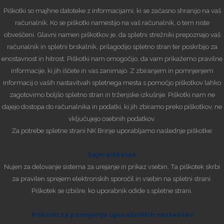
Piškotki so majhne datoteke z informacijami, ki se začasno shranijo na vaš
računalnik. Ko se piškotki namestijo na vaš računalnik, o tem niste
obveščeni. Glavni namen piškotkov je, da spletni strežniki prepoznajo vaš
računalnik in spletni brskalnik, prilagodijo spletno stran ter poskrbijo za
enostavnost in hitrost. Piškotki nam omogočijo, da vam prikažemo pravilne
informacije, ki jih iščete in vas zanimajo. Z zbiranjem in pomnjenjem
informacij o vaših nastavitvah spletnega mesta s pomočjo piškotkov lahko
zagotovimo boljšo spletno stran in trženjske izkušnje. Piškotki nam ne
dajejo dostopa do računalnika in podatki, ki jih zbiramo preko piškotkov, ne
vključujejo osebnih podatkov.
Za potrebe spletne strani NK Brinje uporabljamo naslednje piškotke:
Sejni piškotek
Nujen za delovanje sistema za urejanje in prikaz vsebin. Ta piškotek skrbi
za pravilen sprejem elektronskih sporočil in vsebin na spletni strani.
Piškotek se izbišre, ko uporabnik odide s spletne strani.
Piškotki za pomnjenje uporabniških nastavitev