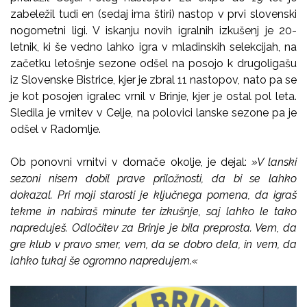
zabeležil tudi en (sedaj ima štiri) nastop v prvi slovenski
nogometni ligi. V iskanju novih igralnih izkušenj je 20-
letnik, ki še vedno lahko igra v mladinskih selekcijah, na
začetku letošnje sezone odšel na posojo k drugoligašu
iz Slovenske Bistrice, kjer je zbral 11 nastopov, nato pa se
je kot posojen igralec vrnil v Brinje, kjer je ostal pol leta.
Sledila je vrnitev v Celje, na polovici lanske sezone pa je
odšel v Radomlje.
Ob ponovni vrnitvi v domače okolje, je dejal:
»V lanski
sezoni nisem dobil prave priložnosti, da bi se lahko
dokazal. Pri moji starosti je ključnega pomena, da igraš
tekme in nabiraš minute ter izkušnje, saj lahko le tako
napreduješ. Odločitev za Brinje je bila preprosta. Vem, da
gre klub v pravo smer, vem, da se dobro dela, in vem, da
lahko tukaj še ogromno napredujem.«