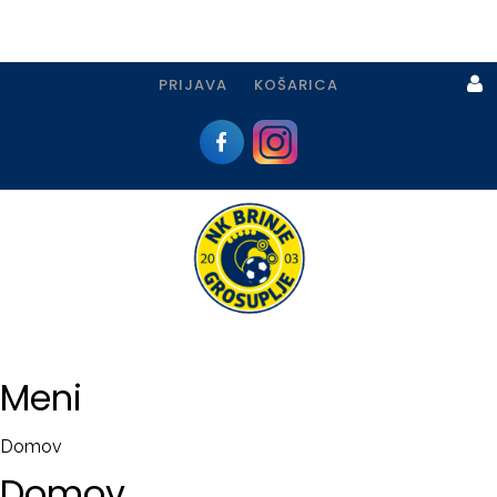
PRIJAVA
KOŠARICA
Prijava
I
Registracija
Meni
PRIJAVA
Domov
USTVARI
Domov