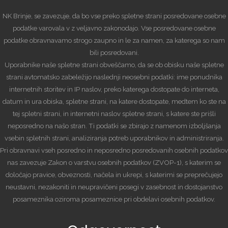
NK Brinje, se zavezuje, da bo vse preko spletne strani posredovane osebne
podatke varovala v z veljavno zakonodajo. Vse posredovane osebne
podatke obravnavamo strogo zaupno in le za namen, za katerega so nam
bili posredovani.
Uporabnike naše spletne strani obveščamo, da se ob obisku naše spletne
strani avtomatsko zabeležijo naslednji neosebni podatki: ime ponudnika
internetnih storitev in IP naslov, preko katerega dostopate do interneta,
datum in ura obiska, spletne strani, na katere dostopate, medtem ko ste na
tej spletni strani, in internetni naslov spletne strani, s katere ste prišli
neposredno na našo stran. Ti podatki se zbirajo z namenom izboljšanja
vsebin spletnih strani, analiziranja potreb uporabnikov in administriranja.
Pri obravnavi vseh posredno in neposredno posredovanih osebnih podatkov
nas zavezuje Zakon o varstvu osebnih podatkov (ZVOP-1), s katerim se
določajo pravice, obveznosti, načela in ukrepi, s katerimi se preprečujejo
neustavni, nezakoniti in neupravičeni posegi v zasebnost in dostojanstvo
posameznika oziroma posameznice pri obdelavi osebnih podatkov.