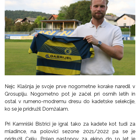
Nejc Klašnja je svoje prve nogometne korake naredil v
Grosuplju. Nogometno pot je začel pri osmih letih in
ostal v rumeno-modremu dresu do kadetske selekcije,
ko se je pridružil Domžalam.
Pri Kamniški Bistrici je igral tako za kadete kot tudi za
mladince, na polovici sezone 2021/2022 pa se je
pridružil Celju. Poleg nastopov za ekipo do 19 let je