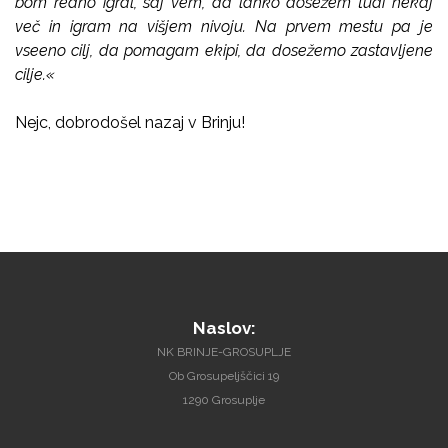
bom redno igral, saj vem, da lahko dosežem tudi nekaj
več in igram na višjem nivoju. Na prvem mestu pa je
vseeno cilj, da pomagam ekipi, da dosežemo zastavljene
cilje.«
Nejc, dobrodošel nazaj v Brinju!
Naslov:
NK BRINJE-GROSUPLJE
Ob Grosupeljščici 19
1290 Grosuplje