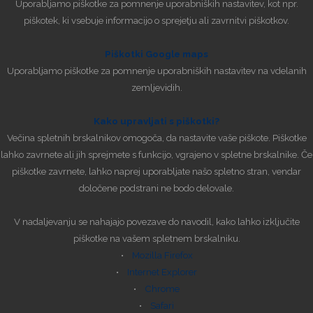
Uporabljamo piškotke za pomnenje uporabniških nastavitev, kot npr.
piškotek, ki vsebuje informacijo o sprejetju ali zavrnitvi piškotkov.
Piškotki Google maps
Uporabljamo piškotke za pomnenje uporabniških nastavitev na vdelanih
zemljevidih.
Kako upravljati s piškotki?
Večina spletnih brskalnikov omogoča, da nastavite vaše piškote. Piškotke
lahko zavrnete ali jih sprejmete s funkcijo, vgrajeno v spletne brskalnike. Če
piškotke zavrnete, lahko naprej uporabljate našo spletno stran, vendar
določene podstrani ne bodo delovale.
V nadaljevanju se nahajajo povezave do navodil, kako lahko izključite
piškotke na vašem spletnem brskalniku.
•
Mozilla Firefox
•
Internet Explorer
•
Chrome
•
Safari