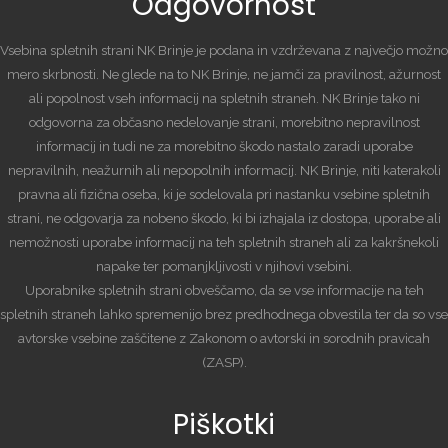
Odgovornost
Vsebina spletnih strani NK Brinje je podana in vzdrževana z največjo možno
mero skrbnosti. Ne glede na to NK Brinje, ne jamči za pravilnost, ažurnost
ali popolnost vseh informacij na spletnih straneh. NK Brinje tako ni
odgovorna za občasno nedelovanje strani, morebitno nepravilnost
informacij in tudi ne za morebitno škodo nastalo zaradi uporabe
nepravilnih, neažurnih ali nepopolnih informacij. NK Brinje, niti katerakoli
pravna ali fizična oseba, ki je sodelovala pri nastanku vsebine spletnih
strani, ne odgovarja za nobeno škodo, ki bi izhajala iz dostopa, uporabe ali
nemožnosti uporabe informacij na teh spletnih straneh ali za kakršnekoli
napake ter pomanjkljivosti v njihovi vsebini.
Uporabnike spletnih strani obveščamo, da se vse informacije na teh
spletnih straneh lahko spremenijo brez predhodnega obvestila ter da so vse
avtorske vsebine zaščitene z Zakonom o avtorski in sorodnih pravicah
(ZASP).
Piškotki