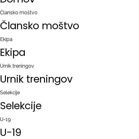
RAČUN
Člansko moštvo
Člansko
moštvo
Remember
me
Ekipa
Ekipa
Ste
pozabili
uporabniško
Urnik treningov
ime?
Urnik
treningov
/
Ste
Selekcije
pozabili
Selekcije
geslo?
U-19
U-19