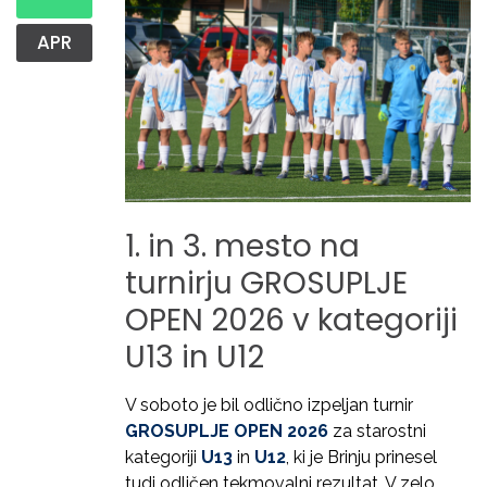
APR
1.
in
3.
mesto
na
turnirju
GROSUPLJE
OPEN
2026
v
kategoriji
U13
in
U12
V soboto je bil odlično izpeljan turnir
GROSUPLJE OPEN 2026
za starostni
kategoriji
U13
in
U12
, ki je Brinju prinesel
tudi odličen tekmovalni rezultat. V zelo