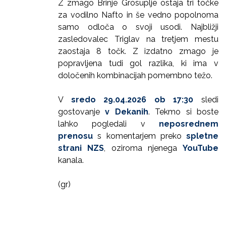
Z zmago Brinje Grosuplje ostaja tri točke
za vodilno Nafto in še vedno popolnoma
samo odloča o svoji usodi. Najbližji
zasledovalec Triglav na tretjem mestu
zaostaja 8 točk. Z izdatno zmago je
popravljena tudi gol razlika, ki ima v
določenih kombinacijah pomembno težo.
V
sredo 29.04.2026 ob 17:30
sledi
gostovanje
v Dekanih
. Tekmo si boste
lahko pogledali v
neposrednem
prenosu
s komentarjem preko
spletne
strani NZS
, oziroma njenega
YouTube
kanala.
(gr)