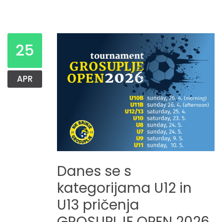
25
APR
Danes
se
s
kategorijama
U12
in
U13
pričenja
GROSUPLJE
OPEN
2026