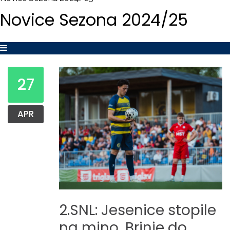
Novice
Sezona
2024/25
27
APR
2.SNL:
Jesenice
stopile
na
mino,
Brinje
do