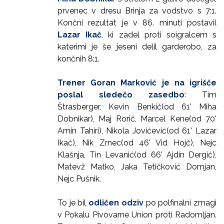
prvenec v dresu Brinja za vodstvo s 7:1.
Končni rezultat je v 86. minuti postavil
Lazar Ikač
, ki zadel proti soigralcem s
katerimi je še jeseni delil garderobo, za
končnih 8:1.
Trener Goran Marković je na igrišče
poslal sledečo zasedbo
: Tim
Štrasberger, Kevin Benkič(od 61' Miha
Dobnikar), Maj Rorič, Marcel Kene(od 70'
Amin Tahiri), Nikola Jovićević(od 61' Lazar
Ikač), Nik Zrnec(od 46' Vid Hojč), Nejc
Klašnja, Tin Levanić(od 66' Ajdin Dergić),
Matevž Matko, Jaka Tetičković Domjan,
Nejc Pušnik.
To je bil
odličen odziv
po polfinalni zmagi
v Pokalu Pivovarne Union proti Radomljan.