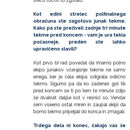
srečo točno to zgodilo.
Kot edini strelec polfinalnega
obračuna ste zagotovo junak tekme.
Kako pa ste preživeli zadnje tri minute
tekme pred koncem - vam je ura tekla
počasneje, preden ste lahko
upravičeno slavili?
Kot prvo bi rad povedal da imamo polno
ekipo junakov včerajšnje tekme ne samo
enega, ker je cela ekipa odigrala odlično
tekmo. Sigurno pa da ko zadeneš gol tik
pred koncem se ti po tem te minute zdijo
še dvakrat daljše kot v resnici so. Vendar
sem vseeno ostal miren in zaupal ekipi da
bomo tekmo pripeljali do konca in zmagali.
Trdega dela ni konec, čakajo vas še