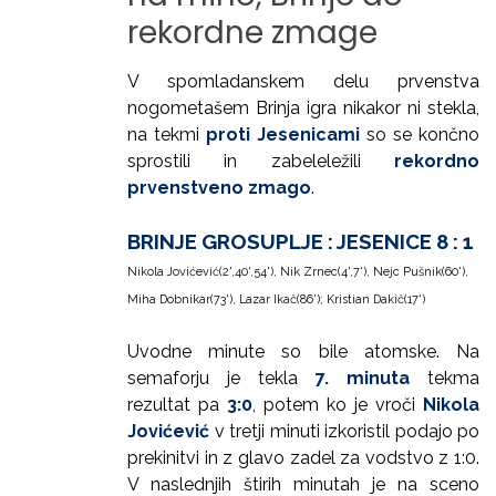
rekordne
zmage
V spomladanskem delu prvenstva
nogometašem Brinja igra nikakor ni stekla,
na tekmi
proti Jesenicami
so se končno
sprostili in zabeleležili
rekordno
prvenstveno zmago
.
BRINJE GROSUPLJE : JESENICE 8 : 1
Nikola Jovićević(2',40',54'), Nik Zrnec(4',7'), Nejc Pušnik(60'),
Miha Dobnikar(73'), Lazar Ikač(86'); Kristian Dakič(17')
Uvodne minute so bile atomske. Na
semaforju je tekla
7. minuta
tekma
rezultat pa
3:0
, potem ko je vroči
Nikola
Jovićević
v tretji minuti izkoristil podajo po
prekinitvi in z glavo zadel za vodstvo z 1:0.
V naslednjih štirih minutah je na sceno