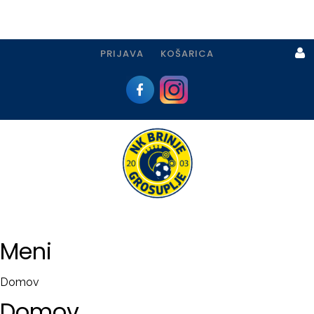
PRIJAVA
KOŠARICA
Prijava
I
Registracija
Meni
PRIJAVA
Domov
USTVARI
Domov