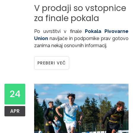
V
prodaji
so
vstopnice
za
finale
pokala
Po uvrstitvi v finale
Pokala Pivovarne
Union
navijače in podpornike prav gotovo
zanima nekaj osnovnih informacij.
PREBERI VEČ
24
APR