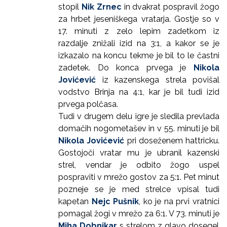
stopil
Nik Zrnec
in dvakrat pospravil žogo
za hrbet jeseniškega vratarja. Gostje so v
17. minuti z zelo lepim zadetkom iz
razdalje znižali izid na 3:1, a kakor se je
izkazalo na koncu tekme je bil to le častni
zadetek. Do konca prvega je
Nikola
Jovićević
iz kazenskega strela povišal
vodstvo Brinja na 4:1, kar je bil tudi izid
prvega polčasa.
Tudi v drugem delu igre je sledila prevlada
domačih nogometašev in v 55. minuti je bil
Nikola Jovićević
pri doseženem hattricku.
Gostojoči vratar mu je ubranil kazenski
strel, vendar je odbito žogo uspel
pospraviti v mrežo gostov za 5:1. Pet minut
pozneje se je med strelce vpisal tudi
kapetan
Nejc Pušnik
, ko je na prvi vratnici
pomagal žogi v mrežo za 6:1. V 73. minuti je
Miha Dobnikar
s strelom z glavo dosegel