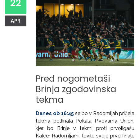
22
APR
Pred
nogometaši
Brinja
zgodovinska
tekma
Danes ob 16:45
se bo v Radomljah pričela
tekma polfinala Pokala Pivovarna Union,
kjer bo Brinje v tekmi proti prvoligašu
Kalcer Radomljami, lovilo svoje prvo finale