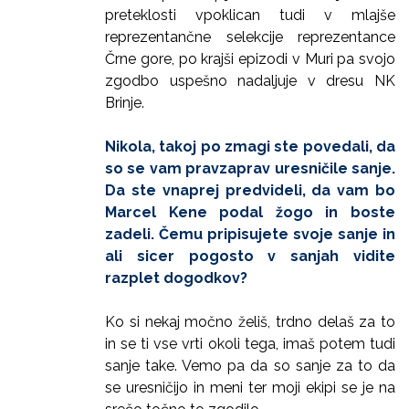
preteklosti vpoklican tudi v mlajše
reprezentančne selekcije reprezentance
Črne gore, po krajši epizodi v Muri pa svojo
zgodbo uspešno nadaljuje v dresu NK
Brinje.
Nikola, takoj po zmagi ste povedali, da
so se vam pravzaprav uresničile sanje.
Da ste vnaprej predvideli, da vam bo
Marcel Kene podal žogo in boste
zadeli. Čemu pripisujete svoje sanje in
ali sicer pogosto v sanjah vidite
razplet dogodkov?
Ko si nekaj močno želiš, trdno delaš za to
in se ti vse vrti okoli tega, imaš potem tudi
sanje take. Vemo pa da so sanje za to da
se uresničijo in meni ter moji ekipi se je na