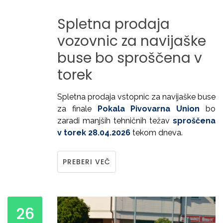
Spletna
prodaja
vozovnic
za
navijaške
buse
bo
sproščena
v
torek
Spletna prodaja vstopnic za navijaške buse
za finale
Pokala Pivovarna Union
bo
zaradi manjših tehničnih težav
sproščena
v torek 28.04.2026
tekom dneva.
PREBERI VEČ
26