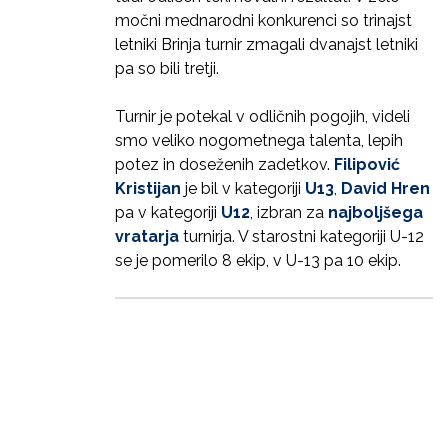
močni mednarodni konkurenci so trinajst
letniki Brinja turnir zmagali dvanajst letniki
pa so bili tretji.
Turnir je potekal v odličnih pogojih, videli
smo veliko nogometnega talenta, lepih
potez in doseženih zadetkov.
Filipović
Kristijan
je bil v kategoriji
U13
,
David Hren
pa v kategoriji
U12
, izbran za
najboljšega
vratarja
turnirja. V starostni kategoriji U-12
se je pomerilo 8 ekip, v U-13 pa 10 ekip.