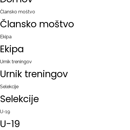
RAČUN
Člansko moštvo
Člansko
moštvo
Remember
me
Ekipa
Ekipa
Ste
pozabili
uporabniško
Urnik treningov
ime?
Urnik
treningov
/
Ste
Selekcije
pozabili
Selekcije
geslo?
U-19
U-19