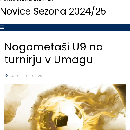
Novice
Sezona
2024/25
Nogometaši
U9
na
turnirju
v
Umagu
Napisano: 06. 03. 2025