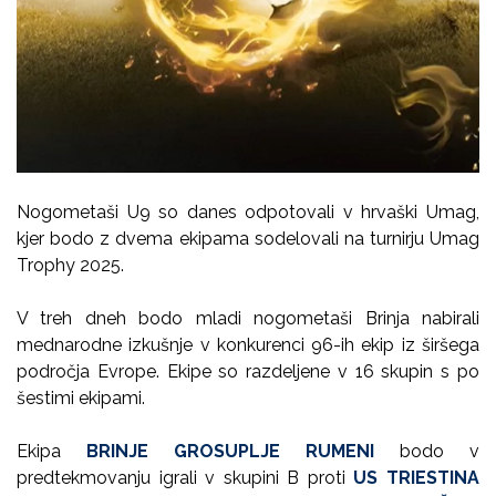
Nogometaši U9 so danes odpotovali v hrvaški Umag,
kjer bodo z dvema ekipama sodelovali na turnirju Umag
Trophy 2025.
V treh dneh bodo mladi nogometaši Brinja nabirali
mednarodne izkušnje v konkurenci 96-ih ekip iz širšega
področja Evrope. Ekipe so razdeljene v 16 skupin s po
šestimi ekipami.
Ekipa
BRINJE GROSUPLJE RUMENI
bodo v
predtekmovanju igrali v skupini B proti
US TRIESTINA