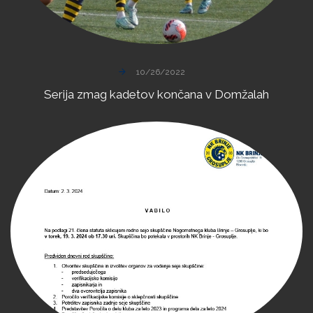
10/26/2022
Serija
zmag
kadetov
končana
v
Domžalah