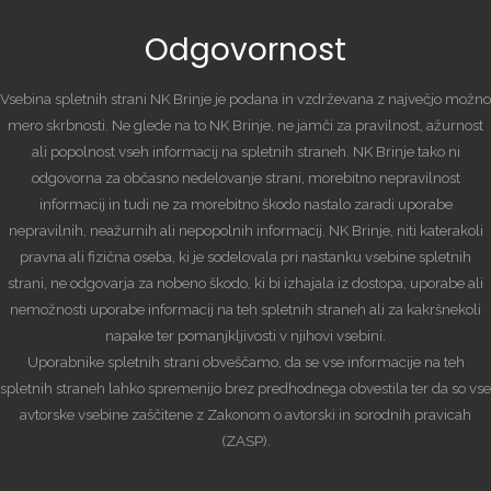
Odgovornost
Vsebina spletnih strani NK Brinje je podana in vzdrževana z največjo možno
mero skrbnosti. Ne glede na to NK Brinje, ne jamči za pravilnost, ažurnost
ali popolnost vseh informacij na spletnih straneh. NK Brinje tako ni
odgovorna za občasno nedelovanje strani, morebitno nepravilnost
informacij in tudi ne za morebitno škodo nastalo zaradi uporabe
nepravilnih, neažurnih ali nepopolnih informacij. NK Brinje, niti katerakoli
pravna ali fizična oseba, ki je sodelovala pri nastanku vsebine spletnih
strani, ne odgovarja za nobeno škodo, ki bi izhajala iz dostopa, uporabe ali
nemožnosti uporabe informacij na teh spletnih straneh ali za kakršnekoli
napake ter pomanjkljivosti v njihovi vsebini.
Uporabnike spletnih strani obveščamo, da se vse informacije na teh
spletnih straneh lahko spremenijo brez predhodnega obvestila ter da so vse
avtorske vsebine zaščitene z Zakonom o avtorski in sorodnih pravicah
(ZASP).