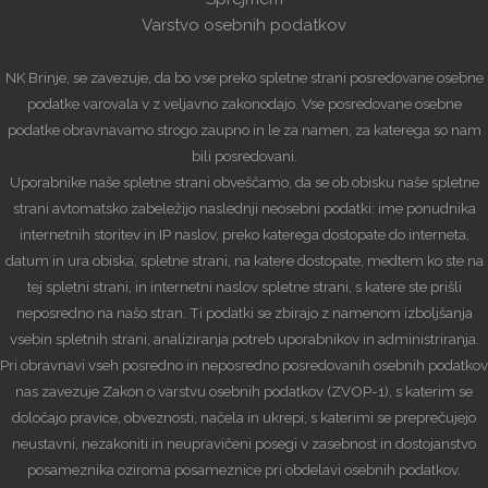
Varstvo osebnih podatkov
NK Brinje, se zavezuje, da bo vse preko spletne strani posredovane osebne
podatke varovala v z veljavno zakonodajo. Vse posredovane osebne
podatke obravnavamo strogo zaupno in le za namen, za katerega so nam
bili posredovani.
Uporabnike naše spletne strani obveščamo, da se ob obisku naše spletne
strani avtomatsko zabeležijo naslednji neosebni podatki: ime ponudnika
internetnih storitev in IP naslov, preko katerega dostopate do interneta,
datum in ura obiska, spletne strani, na katere dostopate, medtem ko ste na
tej spletni strani, in internetni naslov spletne strani, s katere ste prišli
neposredno na našo stran. Ti podatki se zbirajo z namenom izboljšanja
vsebin spletnih strani, analiziranja potreb uporabnikov in administriranja.
Pri obravnavi vseh posredno in neposredno posredovanih osebnih podatkov
nas zavezuje Zakon o varstvu osebnih podatkov (ZVOP-1), s katerim se
določajo pravice, obveznosti, načela in ukrepi, s katerimi se preprečujejo
neustavni, nezakoniti in neupravičeni posegi v zasebnost in dostojanstvo
posameznika oziroma posameznice pri obdelavi osebnih podatkov.