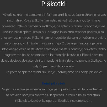
Piškotki
Piškotki so majhne datoteke z informacijami, ki se začasno shranijo na vaš
računalnik. Ko se piškotki namestijo na vaš računalnik, o tem niste
obveščeni. Glavni namen piškotkov je, da spletni strežniki prepoznajo vaš
računalnik in spletni brskalnik, prilagodijo spletno stran ter poskrbijo za
enostavnost in hitrost. Piškotki nam omogočijo, da vam prikažemo pravilne
informacije, ki jih iščete in vas zanimajo. Z zbiranjem in pomnjenjem
informacij o vaših nastavitvah spletnega mesta s pomočjo piškotkov lahko
zagotovimo boljšo spletno stran in trženjske izkušnje. Piškotki nam ne
dajejo dostopa do računalnika in podatki, ki jih zbiramo preko piškotkov, ne
vključujejo osebnih podatkov.
Za potrebe spletne strani NK Brinje uporabljamo naslednje piškotke:
Sejni piškotek
Nujen za delovanje sistema za urejanje in prikaz vsebin. Ta piškotek skrbi
za pravilen sprejem elektronskih sporočil in vsebin na spletni strani.
Piškotek se izbišre, ko uporabnik odide s spletne strani.