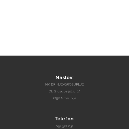
Naslov:
NK BRINJE-GROSUPLJE
Ob Grosupeljščici 19
1290 Grosuplje
Telefon:
051 318 031