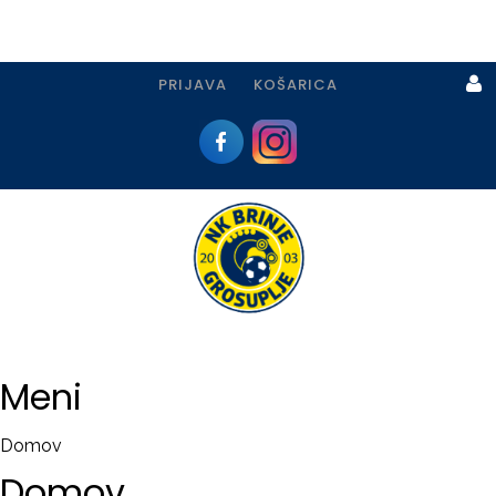
PRIJAVA
KOŠARICA
Prijava
I
Registracija
Meni
PRIJAVA
Domov
USTVARI
Domov