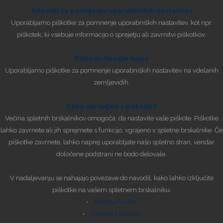
Piškotki za pomnjenje uporabniških nastavitev
Uporabljamo piškotke za pomnenje uporabniških nastavitev, kot npr.
piškotek, ki vsebuje informacijo o sprejetju ali zavrnitvi piškotkov.
Piškotki Google maps
Uporabljamo piškotke za pomnenje uporabniških nastavitev na vdelanih
zemljevidih.
Kako upravljati s piškotki?
Večina spletnih brskalnikov omogoča, da nastavite vaše piškote. Piškotke
lahko zavrnete ali jih sprejmete s funkcijo, vgrajeno v spletne brskalnike. Če
piškotke zavrnete, lahko naprej uporabljate našo spletno stran, vendar
določene podstrani ne bodo delovale.
V nadaljevanju se nahajajo povezave do navodil, kako lahko izključite
piškotke na vašem spletnem brskalniku.
•
Mozilla Firefox
•
Internet Explorer