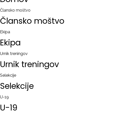
RAČUN
Člansko moštvo
Člansko
moštvo
Remember
me
Ekipa
Ekipa
Ste
pozabili
uporabniško
Urnik treningov
ime?
Urnik
treningov
/
Ste
Selekcije
pozabili
Selekcije
geslo?
U-19
U-19