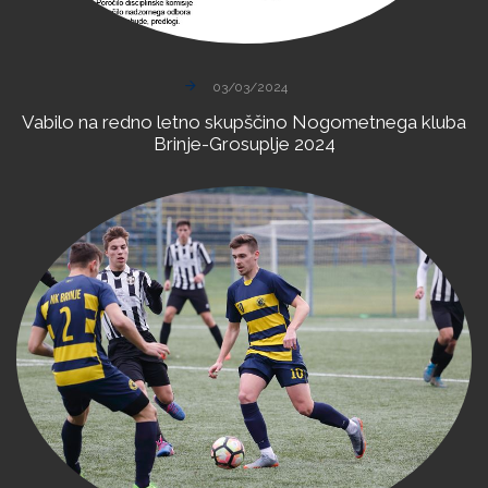
03/03/2024
Vabilo
na
redno
letno
skupščino
Nogometnega
kluba
Brinje-Grosuplje
2024