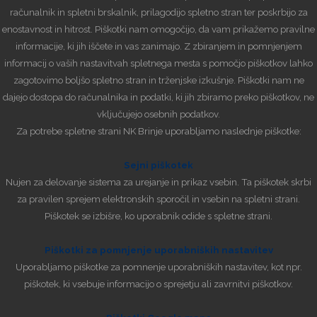
računalnik in spletni brskalnik, prilagodijo spletno stran ter poskrbijo za
enostavnost in hitrost. Piškotki nam omogočijo, da vam prikažemo pravilne
informacije, ki jih iščete in vas zanimajo. Z zbiranjem in pomnjenjem
informacij o vaših nastavitvah spletnega mesta s pomočjo piškotkov lahko
zagotovimo boljšo spletno stran in trženjske izkušnje. Piškotki nam ne
dajejo dostopa do računalnika in podatki, ki jih zbiramo preko piškotkov, ne
vključujejo osebnih podatkov.
Za potrebe spletne strani NK Brinje uporabljamo naslednje piškotke:
Sejni piškotek
Nujen za delovanje sistema za urejanje in prikaz vsebin. Ta piškotek skrbi
za pravilen sprejem elektronskih sporočil in vsebin na spletni strani.
Piškotek se izbišre, ko uporabnik odide s spletne strani.
Piškotki za pomnjenje uporabniških nastavitev
Uporabljamo piškotke za pomnenje uporabniških nastavitev, kot npr.
piškotek, ki vsebuje informacijo o sprejetju ali zavrnitvi piškotkov.