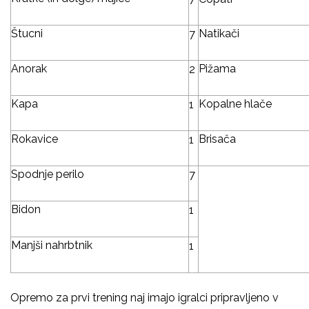
Štucni
Natikači
7
Anorak
Pižama
2
Kapa
Kopalne hlače
1
Rokavice
Brisača
1
Spodnje perilo
7
Bidon
1
Manjši nahrbtnik
1
Opremo za prvi trening naj imajo igralci pripravljeno v