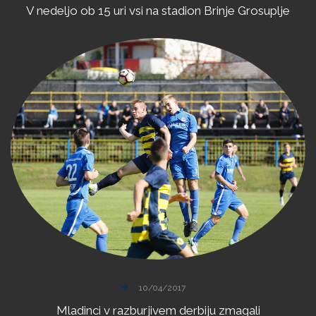
V
nedeljo
ob
15
uri
vsi
na
stadion
Brinje
Grosuplje
10/04/2017
Mladinci
v
razburjivem
derbiju
zmagali