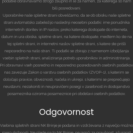
podatke obravnavamo strogo zaupno in le za namen, za katerega so nam
bili posredovani.
Uporabnike naše spletne strani obveščamo, da se ob obisku naše spletne
strani avtomatsko zabeležijo naslednji neosebni podatki: ime ponudnika
internetnih storitev in IP naslov, preko katerega dostopate do interneta,
datum in ura obiska, spletne strani, na katere dostopate, medtem ko ste na
tej spletni strani, in internetni naslov spletne strani, s katere ste prišli
neposredno na našo stran. Ti podatki se zbirajo z namenom izboljšanja
vsebin spletnih strani, analiziranja potreb uporabnikov in administriranja.
Pri obravnavi vseh posredno in neposredno posredovanih osebnih podatkov
nas zavezuje Zakon o varstvu osebnih podatkov (ZVOP-1), s katerim se
določajo pravice, obveznosti, načela in ukrepi, s katerimi se preprečujejo
neustavni, nezakoniti in neupravičeni posegi v zasebnost in dostojanstvo
posameznika oziroma posameznice pri obdelavi osebnih podatkov.
Odgovornost
Vsebina spletnih strani NK Brinje je podana in vzdrževana z največjo možno
mero skrbnosti. Ne glede na to NK Brinje, ne jamči za pravilnost, ažurnost