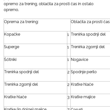
opremo za trening, oblačila za prosti čas in ostalo
opremo.
Oprema za trening:
Oblačila za prosti čas
Kopačke
Trenirka spodnji del
1
Superge
Trenirka zgornji del
1
Ščitniki
1
Nogavice
Trenirka spodnji del
Spodnje perilo
2
Trenirka zgornji del
Kratke hlače
2
Kratke hlače
Kratke majice
3
Kratke (in dolge) majice
7
Copati