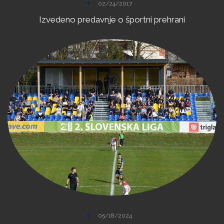
02/24/2017
Izvedeno
predavnje
o
športni
prehrani
05/18/2024