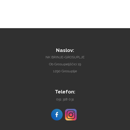
Naslov:
NK BRINJE-GROSUPLJE
Ob Grosupeljščici 19
1290 Grosuplje
Telefon:
051 318 031