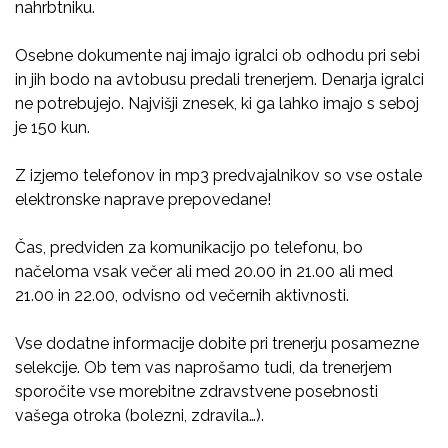
nahrbtniku.
Osebne dokumente naj imajo igralci ob odhodu pri sebi
in jih bodo na avtobusu predali trenerjem. Denarja igralci
ne potrebujejo. Najvišji znesek, ki ga lahko imajo s seboj
je 150 kun.
Z izjemo telefonov in mp3 predvajalnikov so vse ostale
elektronske naprave prepovedane!
Čas, predviden za komunikacijo po telefonu, bo
načeloma vsak večer ali med 20.00 in 21.00 ali med
21.00 in 22.00, odvisno od večernih aktivnosti.
Vse dodatne informacije dobite pri trenerju posamezne
selekcije. Ob tem vas naprošamo tudi, da trenerjem
sporočite vse morebitne zdravstvene posebnosti
vašega otroka (bolezni, zdravila…).