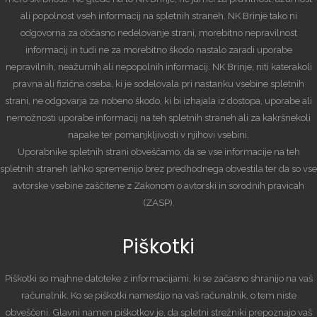
ali popolnost vseh informacij na spletnih straneh. NK Brinje tako ni
odgovorna za občasno nedelovanje strani, morebitno nepravilnost
informacij in tudi ne za morebitno škodo nastalo zaradi uporabe
nepravilnih, neažurnih ali nepopolnih informacij. NK Brinje, niti katerakoli
pravna ali fizična oseba, ki je sodelovala pri nastanku vsebine spletnih
strani, ne odgovarja za nobeno škodo, ki bi izhajala iz dostopa, uporabe ali
nemožnosti uporabe informacij na teh spletnih straneh ali za kakršnekoli
napake ter pomanjkljivosti v njihovi vsebini.
Uporabnike spletnih strani obveščamo, da se vse informacije na teh
spletnih straneh lahko spremenijo brez predhodnega obvestila ter da so vse
avtorske vsebine zaščitene z Zakonom o avtorski in sorodnih pravicah
(ZASP).
Piškotki
Piškotki so majhne datoteke z informacijami, ki se začasno shranijo na vaš
računalnik. Ko se piškotki namestijo na vaš računalnik, o tem niste
obveščeni. Glavni namen piškotkov je, da spletni strežniki prepoznajo vaš