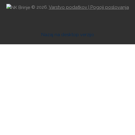
©
2026.
Varstvo podatkov
| Pogoji poslovanja
Nazaj na desktop verzijo