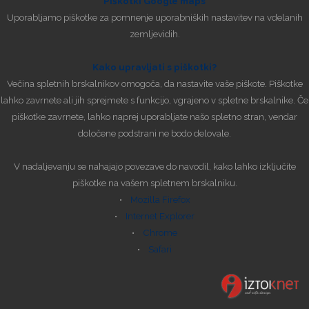
Piškotki Google maps
Uporabljamo piškotke za pomnenje uporabniških nastavitev na vdelanih
zemljevidih.
Kako upravljati s piškotki?
Večina spletnih brskalnikov omogoča, da nastavite vaše piškote. Piškotke
lahko zavrnete ali jih sprejmete s funkcijo, vgrajeno v spletne brskalnike. Če
piškotke zavrnete, lahko naprej uporabljate našo spletno stran, vendar
določene podstrani ne bodo delovale.
V nadaljevanju se nahajajo povezave do navodil, kako lahko izključite
piškotke na vašem spletnem brskalniku.
•
Mozilla Firefox
•
Internet Explorer
•
Chrome
•
Safari