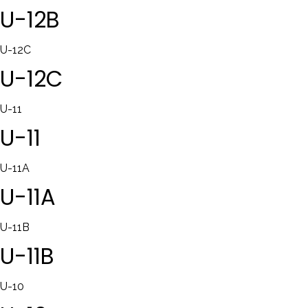
U-12B
U-12C
U-12C
U-11
U-11
U-11A
U-11A
U-11B
U-11B
U-10