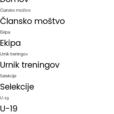
RAČUN
Člansko moštvo
Člansko
moštvo
Remember
me
Ekipa
Ekipa
Ste
pozabili
uporabniško
Urnik treningov
ime?
Urnik
treningov
/
Ste
Selekcije
pozabili
Selekcije
geslo?
U-19
U-19