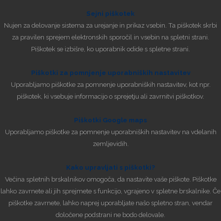
Sejni piškotek
Nujen za delovanje sistema za urejanje in prikaz vsebin. Ta piškotek skrbi
za pravilen sprejem elektronskih sporočil in vsebin na spletni strani.
Piškotek se izbišre, ko uporabnik odide s spletne strani.
Piškotki za pomnjenje uporabniških nastavitev
Uporabljamo piškotke za pomnenje uporabniških nastavitev, kot npr.
piškotek, ki vsebuje informacijo o sprejetju ali zavrnitvi piškotkov.
Piškotki Google maps
Uporabljamo piškotke za pomnenje uporabniških nastavitev na vdelanih
zemljevidih.
Kako upravljati s piškotki?
Večina spletnih brskalnikov omogoča, da nastavite vaše piškote. Piškotke
lahko zavrnete ali jih sprejmete s funkcijo, vgrajeno v spletne brskalnike. Če
piškotke zavrnete, lahko naprej uporabljate našo spletno stran, vendar
določene podstrani ne bodo delovale.