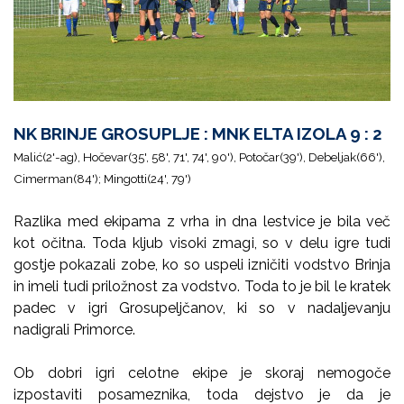
NK BRINJE GROSUPLJE : MNK ELTA IZOLA 9 : 2
Malić(2'-ag), Hočevar(35', 58', 71', 74', 90'), Potočar(39'), Debeljak(66'),
Cimerman(84'); Mingotti(24', 79')
Razlika med ekipama z vrha in dna lestvice je bila več
kot očitna. Toda kljub visoki zmagi, so v delu igre tudi
gostje pokazali zobe, ko so uspeli izničiti vodstvo Brinja
in imeli tudi priložnost za vodstvo. Toda to je bil le kratek
padec v igri Grosupeljčanov, ki so v nadaljevanju
nadigrali Primorce.
Ob dobri igri celotne ekipe je skoraj nemogoče
izpostaviti posameznika, toda dejstvo je da je