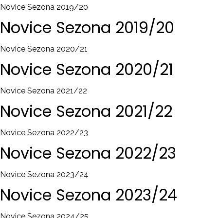
Novice Sezona 2019/20
Novice
Sezona
2019/20
Novice Sezona 2020/21
Novice
Sezona
2020/21
Novice Sezona 2021/22
Novice
Sezona
2021/22
Novice Sezona 2022/23
Novice
Sezona
2022/23
Novice Sezona 2023/24
Novice
Sezona
2023/24
Novice Sezona 2024/25