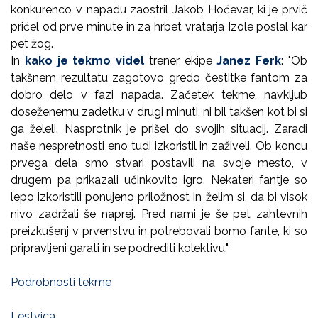
konkurenco v napadu zaostril Jakob Hočevar, ki je prvič
pričel od prve minute in za hrbet vratarja Izole poslal kar
pet žog.
In
kako je tekmo videl
trener ekipe
Janez Ferk
: "Ob
takšnem rezultatu zagotovo gredo čestitke fantom za
dobro delo v fazi napada. Začetek tekme, navkljub
doseženemu zadetku v drugi minuti, ni bil takšen kot bi si
ga želeli. Nasprotnik je prišel do svojih situacij. Zaradi
naše nespretnosti eno tudi izkoristil in zaživeli. Ob koncu
prvega dela smo stvari postavili na svoje mesto, v
drugem pa prikazali učinkovito igro. Nekateri fantje so
lepo izkoristili ponujeno priložnost in želim si, da bi visok
nivo zadržali še naprej. Pred nami je še pet zahtevnih
preizkušenj v prvenstvu in potrebovali bomo fante, ki so
pripravljeni garati in se podrediti kolektivu."
Podrobnosti tekme
Lestvica