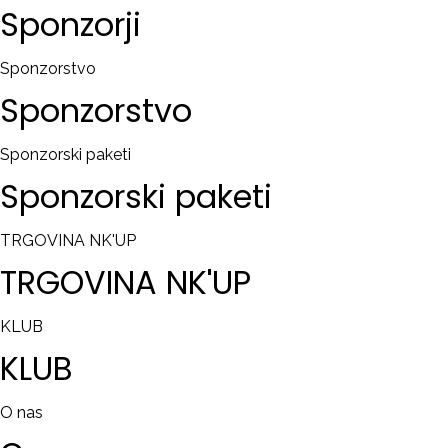
Sponzorji
Sponzorstvo
Sponzorstvo
Sponzorski paketi
Sponzorski
paketi
TRGOVINA NK'UP
TRGOVINA
NK'UP
KLUB
KLUB
O nas