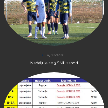
03/12/2022
Nadaljuje
se
3.SNL
zahod