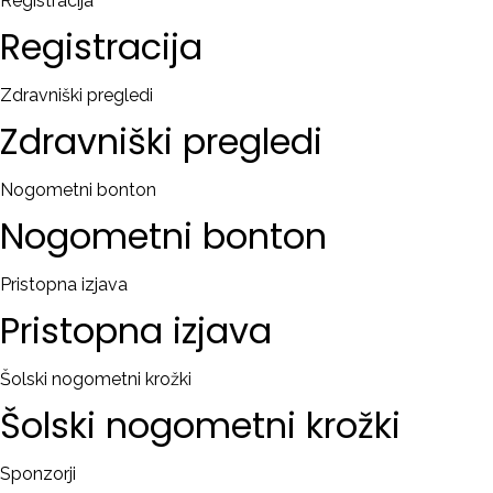
Registracija
Registracija
Zdravniški pregledi
Zdravniški
pregledi
Nogometni bonton
Nogometni
bonton
Pristopna izjava
Pristopna
izjava
Šolski nogometni krožki
Šolski
nogometni
krožki
Sponzorji