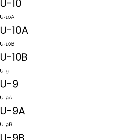
U-10
U-10A
U-10A
U-10B
U-10B
U-9
U-9
U-9A
U-9A
U-9B
U-9B