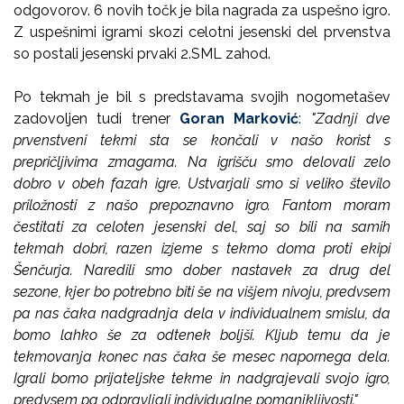
odgovorov. 6 novih točk je bila nagrada za uspešno igro.
Z uspešnimi igrami skozi celotni jesenski del prvenstva
so postali jesenski prvaki 2.SML zahod.
Po tekmah je bil s predstavama svojih nogometašev
zadovoljen tudi trener
Goran Marković
:
"Zadnji dve
prvenstveni tekmi sta se končali v našo korist s
prepričljivima zmagama. Na igrišču smo delovali zelo
dobro v obeh fazah igre. Ustvarjali smo si veliko število
priložnosti z našo prepoznavno igro. Fantom moram
čestitati za celoten jesenski del, saj so bili na samih
tekmah dobri, razen izjeme s tekmo doma proti ekipi
Šenčurja. Naredili smo dober nastavek za drug del
sezone, kjer bo potrebno biti še na višjem nivoju, predvsem
pa nas čaka nadgradnja dela v individualnem smislu, da
bomo lahko še za odtenek boljši. Kljub temu da je
tekmovanja konec nas čaka še mesec napornega dela.
Igrali bomo prijateljske tekme in nadgrajevali svojo igro,
predvsem pa odpravljali individualne pomanjkljivosti."