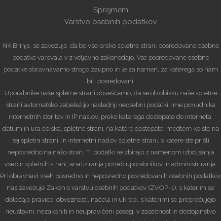
Sprejmem
Varstvo osebnih podatkov
NK Brinje, se zavezuje, da bo vse preko spletne strani posredovane osebne
podatke varovala v z veljavno zakonodajo. Vse posredovane osebne
podatke obravnavamo strogo zaupno in le za namen, za katerega so nam
bili posredovani.
Uporabnike naše spletne strani obveščamo, da se ob obisku naše spletne
strani avtomatsko zabeležijo naslednji neosebni podatki: ime ponudnika
internetnih storitev in IP naslov, preko katerega dostopate do interneta,
datum in ura obiska, spletne strani, na katere dostopate, medtem ko ste na
tej spletni strani, in internetni naslov spletne strani, s katere ste prišli
neposredno na našo stran. Ti podatki se zbirajo z namenom izboljšanja
vsebin spletnih strani, analiziranja potreb uporabnikov in administriranja.
Pri obravnavi vseh posredno in neposredno posredovanih osebnih podatkov
nas zavezuje Zakon o varstvu osebnih podatkov (ZVOP-1), s katerim se
določajo pravice, obveznosti, načela in ukrepi, s katerimi se preprečujejo
neustavni, nezakoniti in neupravičeni posegi v zasebnost in dostojanstvo