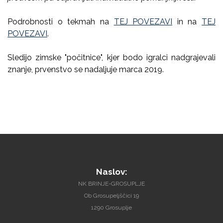
Podrobnosti o tekmah na
TEJ POVEZAVI
in na
TEJ
POVEZAVI
.
Sledijo zimske "počitnice", kjer bodo igralci nadgrajevali
znanje, prvenstvo se nadaljuje marca 2019.
Naslov:
NK BRINJE-GROSUPLJE
Ob Grosupeljščici 19
1290 Grosuplje