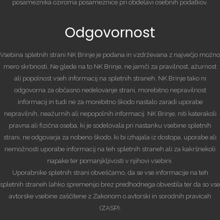
posameznika oziroma posameznice pri obdelavi osebnih podatkov.
Odgovornost
Vsebina spletnih strani NK Brinje je podana in vzdrževana z največjo možno
mero skrbnosti. Ne glede na to NK Brinje, ne jamči za pravilnost, ažurnost
ali popolnost vseh informacij na spletnih straneh. NK Brinje tako ni
odgovorna za občasno nedelovanje strani, morebitno nepravilnost
informacij in tudi ne za morebitno škodo nastalo zaradi uporabe
nepravilnih, neažurnih ali nepopolnih informacij. NK Brinje, niti katerakoli
pravna ali fizična oseba, ki je sodelovala pri nastanku vsebine spletnih
strani, ne odgovarja za nobeno škodo, ki bi izhajala iz dostopa, uporabe ali
nemožnosti uporabe informacij na teh spletnih straneh ali za kakršnekoli
napake ter pomanjkljivosti v njihovi vsebini.
Uporabnike spletnih strani obveščamo, da se vse informacije na teh
spletnih straneh lahko spremenijo brez predhodnega obvestila ter da so vse
avtorske vsebine zaščitene z Zakonom o avtorski in sorodnih pravicah
(ZASP).