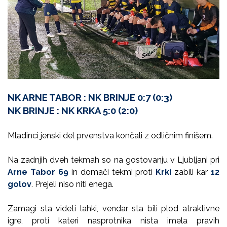
NK ARNE TABOR : NK BRINJE 0:7 (0:3)
NK BRINJE : NK KRKA 5:0 (2:0)
Mladinci jenski del prvenstva končali z odličnim finišem.
Na zadnjih dveh tekmah so na gostovanju v Ljubljani pri
Arne Tabor 69
in domači tekmi proti
Krki
zabili kar
12
golov
. Prejeli niso niti enega.
Zamagi sta videti lahki, vendar sta bili plod atraktivne
igre, proti kateri nasprotnika nista imela pravih