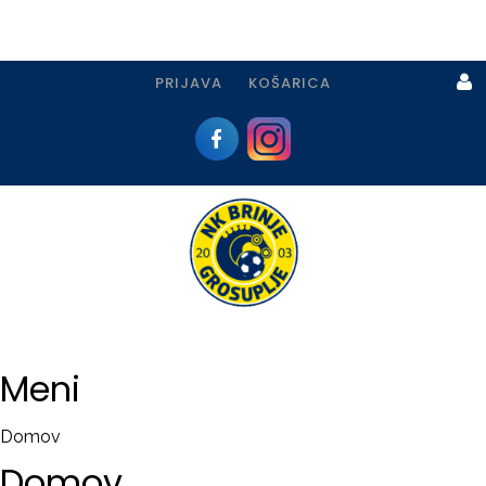
PRIJAVA
KOŠARICA
Prijava
I
Registracija
Meni
PRIJAVA
Domov
USTVARI
Domov