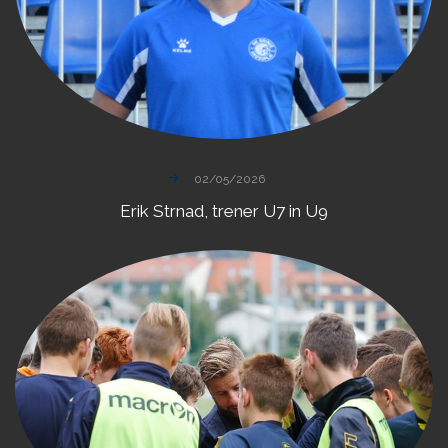
02/05/2026
Erik
Strnad,
trener
U7
in
U9