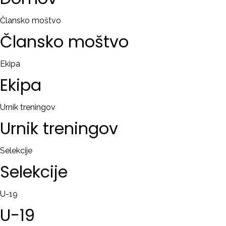
RAČUN
Člansko moštvo
Člansko
moštvo
Remember
me
Ekipa
Ekipa
Ste
pozabili
uporabniško
Urnik treningov
ime?
Urnik
treningov
/
Ste
Selekcije
pozabili
Selekcije
geslo?
U-19
U-19