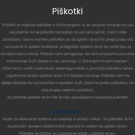
Piškotki
Piškotki so majhne datoteke z informacijami, ki se začasno shranijo na vaš
računalnik. Ko se piškotki namestijo na vaš računalnik, o tem niste
obveščeni. Glavni namen piškotkov je, da spletni strežniki prepoznajo vaš
računalnik in spletni brskalnik, prilagodijo spletno stran ter poskrbijo za
enostavnost in hitrost. Piškotki nam omogočijo, da vam prikažemo pravilne
informacije, ki jih iščete in vas zanimajo. Z zbiranjem in pomnjenjem
informacij o vaših nastavitvah spletnega mesta s pomočjo piškotkov lahko
zagotovimo boljšo spletno stran in trženjske izkušnje. Piškotki nam ne
dajejo dostopa do računalnika in podatki, ki jih zbiramo preko piškotkov, ne
vključujejo osebnih podatkov.
Za potrebe spletne strani NK Brinje uporabljamo naslednje piškotke:
Sejni piškotek
Nujen za delovanje sistema za urejanje in prikaz vsebin. Ta piškotek skrbi
za pravilen sprejem elektronskih sporočil in vsebin na spletni strani.
Piškotek se izbišre, ko uporabnik odide s spletne strani.