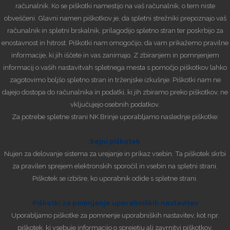
računalnik. Ko se piškotki namestijo na vaš računalnik, o tem niste
obveščeni. Glavni namen piškotkov je, da spletni strežniki prepoznajo vaš
računalnik in spletni brskalnik, prilagodijo spletno stran ter poskrbijo za
enostavnost in hitrost. Piškotki nam omogočijo, da vam prikažemo pravilne
informacije, ki jih iščete in vas zanimajo. Z zbiranjem in pomnjenjem
informacij o vaših nastavitvah spletnega mesta s pomočjo piškotkov lahko
zagotovimo boljšo spletno stran in trženjske izkušnje. Piškotki nam ne
dajejo dostopa do računalnika in podatki, ki jih zbiramo preko piškotkov, ne
vključujejo osebnih podatkov.
Za potrebe spletne strani NK Brinje uporabljamo naslednje piškotke:
Sejni piškotek
Nujen za delovanje sistema za urejanje in prikaz vsebin. Ta piškotek skrbi
za pravilen sprejem elektronskih sporočil in vsebin na spletni strani.
Piškotek se izbišre, ko uporabnik odide s spletne strani.
Piškotki za pomnjenje uporabniških nastavitev
Uporabljamo piškotke za pomnenje uporabniških nastavitev, kot npr.
piškotek, ki vsebuje informacijo o sprejetju ali zavrnitvi piškotkov.