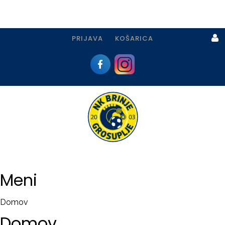
PRIJAVA
KOŠARICA
Prijava
I
Registracija
Meni
PRIJAVA
Domov
USTVARI
Domov