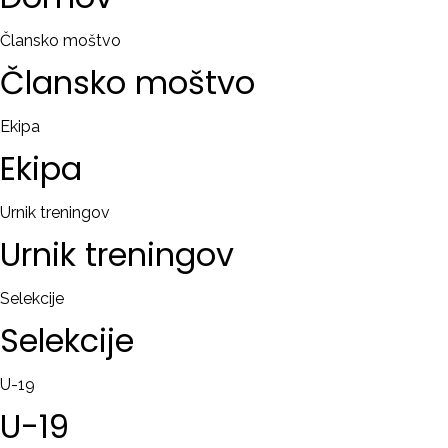
RAČUN
Člansko moštvo
Člansko
moštvo
Remember
me
Ekipa
Ekipa
Ste
pozabili
uporabniško
Urnik treningov
ime?
Urnik
treningov
/
Ste
Selekcije
pozabili
Selekcije
geslo?
U-19
U-19