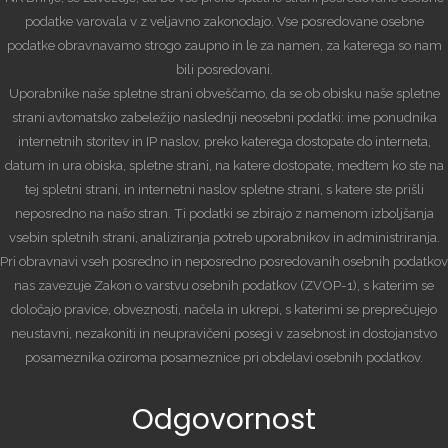
podatke varovala v z veljavno zakonodajo. Vse posredovane osebne
podatke obravnavamo strogo zaupno in le za namen, za katerega so nam
bili posredovani.
Uporabnike naše spletne strani obveščamo, da se ob obisku naše spletne
strani avtomatsko zabeležijo naslednji neosebni podatki: ime ponudnika
internetnih storitev in IP naslov, preko katerega dostopate do interneta,
datum in ura obiska, spletne strani, na katere dostopate, medtem ko ste na
tej spletni strani, in internetni naslov spletne strani, s katere ste prišli
neposredno na našo stran. Ti podatki se zbirajo z namenom izboljšanja
vsebin spletnih strani, analiziranja potreb uporabnikov in administriranja.
Pri obravnavi vseh posredno in neposredno posredovanih osebnih podatkov
nas zavezuje Zakon o varstvu osebnih podatkov (ZVOP-1), s katerim se
določajo pravice, obveznosti, načela in ukrepi, s katerimi se preprečujejo
neustavni, nezakoniti in neupravičeni posegi v zasebnost in dostojanstvo
posameznika oziroma posameznice pri obdelavi osebnih podatkov.
Odgovornost