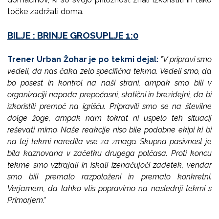
točke zadržati doma.
BILJE : BRINJE GROSUPLJE 1:0
Trener Urban Žohar je po tekmi dejal:
"V pripravi smo
vedeli, da nas čaka zelo specifična tekma. Vedeli smo, da
bo posest in kontrol na naši strani, ampak smo bili v
organizaciji napada prepočasni, statični in brezidejni, da bi
izkoristili premoč na igrišču. Pripravili smo se na številne
dolge žoge, ampak nam tokrat ni uspelo teh situacij
reševati mirno. Naše reakcije niso bile podobne ekipi ki bi
na tej tekmi naredila vse za zmago. Skupna pasivnost je
bila kaznovana v začetku drugega polčasa. Proti koncu
tekme smo vztrajali in iskali izenačujoči zadetek, vendar
smo bili premalo razpoloženi in premalo konkretni.
Verjamem, da lahko vtis popravimo na naslednji tekmi s
Primorjem."