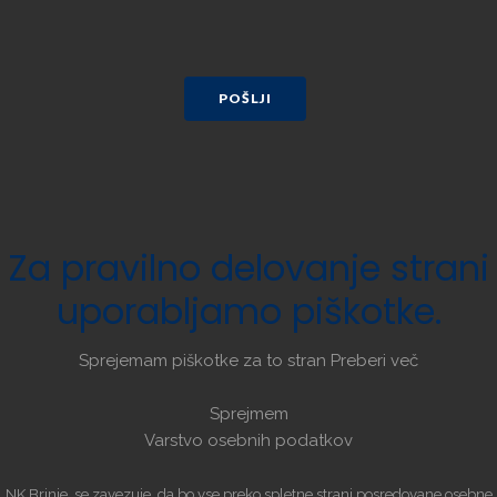
POŠLJI
Za
pravilno
delovanje
strani
uporabljamo
piškotke.
Sprejemam piškotke za to stran
Preberi več
Sprejmem
Varstvo osebnih podatkov
NK Brinje, se zavezuje, da bo vse preko spletne strani posredovane osebne