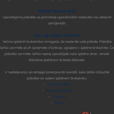
Piškotki Google maps
Uporabljamo piškotke za pomnenje uporabniških nastavitev na vdelanih
zemljevidih.
Kako upravljati s piškotki?
Večina spletnih brskalnikov omogoča, da nastavite vaše piškote. Piškotke
lahko zavrnete ali jih sprejmete s funkcijo, vgrajeno v spletne brskalnike. Če
piškotke zavrnete, lahko naprej uporabljate našo spletno stran, vendar
določene podstrani ne bodo delovale.
V nadaljevanju se nahajajo povezave do navodil, kako lahko izključite
piškotke na vašem spletnem brskalniku.
•
Mozilla Firefox
•
Internet Explorer
•
Chrome
•
Safari