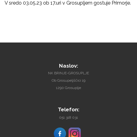
V sredo 03.05.23 ob 17.uri v Grosupljem gostuje Primorje.
Naslov:
NK BRINJE-GROSUPLJE
Ob Grosupeljščici 19
1290 Grosuplje
Telefon:
051 318 031