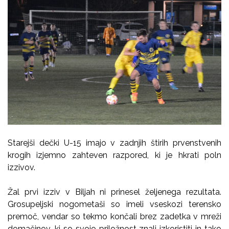
Starejši dečki U-15 imajo v zadnjih štirih prvenstvenih
krogih izjemno zahteven razpored, ki je hkrati poln
izzivov.
Žal prvi izziv v Biljah ni prinesel željenega rezultata.
Grosupeljski nogometaši so imeli vseskozi terensko
premoč, vendar so tekmo končali brez zadetka v mreži
domačinov, ki so svojo priložnost znali izkoristiti in tako