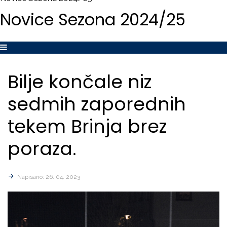
Novice
Sezona
2024/25
Bilje
končale
niz
sedmih
zaporednih
tekem
Brinja
brez
poraza.
Napisano: 26. 04. 2023