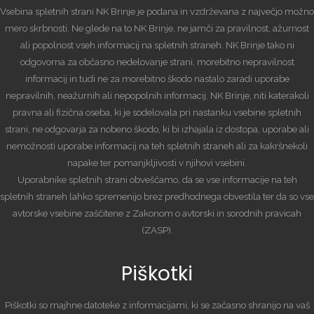
Vsebina spletnih strani NK Brinje je podana in vzdrževana z največjo možno
mero skrbnosti. Ne glede na to NK Brinje, ne jamči za pravilnost, ažurnost
ali popolnost vseh informacij na spletnih straneh. NK Brinje tako ni
odgovorna za občasno nedelovanje strani, morebitno nepravilnost
informacij in tudi ne za morebitno škodo nastalo zaradi uporabe
nepravilnih, neažurnih ali nepopolnih informacij. NK Brinje, niti katerakoli
pravna ali fizična oseba, ki je sodelovala pri nastanku vsebine spletnih
strani, ne odgovarja za nobeno škodo, ki bi izhajala iz dostopa, uporabe ali
nemožnosti uporabe informacij na teh spletnih straneh ali za kakršnekoli
napake ter pomanjkljivosti v njihovi vsebini.
Uporabnike spletnih strani obveščamo, da se vse informacije na teh
spletnih straneh lahko spremenijo brez predhodnega obvestila ter da so vse
avtorske vsebine zaščitene z Zakonom o avtorski in sorodnih pravicah
(ZASP).
Piškotki
Piškotki so majhne datoteke z informacijami, ki se začasno shranijo na vaš