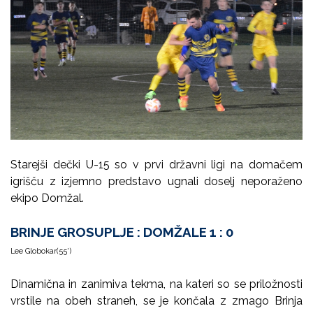
Starejši dečki U-15 so v prvi državni ligi na domačem
igrišču z izjemno predstavo ugnali doselj neporaženo
ekipo Domžal.
BRINJE GROSUPLJE : DOMŽALE 1 : 0
Lee Globokar(55')
Dinamična in zanimiva tekma, na kateri so se priložnosti
vrstile na obeh straneh, se je končala z zmago Brinja