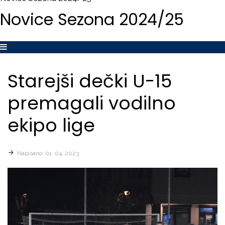
Novice
Sezona
2024/25
Starejši
dečki
U-15
premagali
vodilno
ekipo
lige
Napisano: 01. 04. 2023