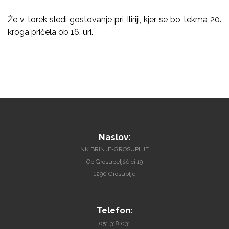
Že v torek sledi gostovanje pri Iliriji, kjer se bo tekma 20.
kroga pričela ob 16. uri.
Naslov:
NK BRINJE-GROSUPLJE
Ob Grosupeljščici 19
1290 Grosuplje
Telefon:
051 318 031