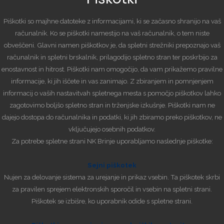
Piškotki so majhne datoteke z informacijami, ki se začasno shranijo na vaš
računalnik. Ko se piškotki namestijo na vaš računalnik, o tem niste
obveščeni. Glavni namen piškotkov je, da spletni strežniki prepoznajo vaš
računalnik in spletni brskalnik, prilagodijo spletno stran ter poskrbijo za
enostavnost in hitrost. Piškotki nam omogočijo, da vam prikažemo pravilne
informacije, ki jih iščete in vas zanimajo. Z zbiranjem in pomnjenjem
informacij o vaših nastavitvah spletnega mesta s pomočjo piškotkov lahko
zagotovimo boljšo spletno stran in trženjske izkušnje. Piškotki nam ne
dajejo dostopa do računalnika in podatki, ki jih zbiramo preko piškotkov, ne
vključujejo osebnih podatkov.
Za potrebe spletne strani NK Brinje uporabljamo naslednje piškotke:
Sejni piškotek
Nujen za delovanje sistema za urejanje in prikaz vsebin. Ta piškotek skrbi
za pravilen sprejem elektronskih sporočil in vsebin na spletni strani.
Piškotek se izbišre, ko uporabnik odide s spletne strani.