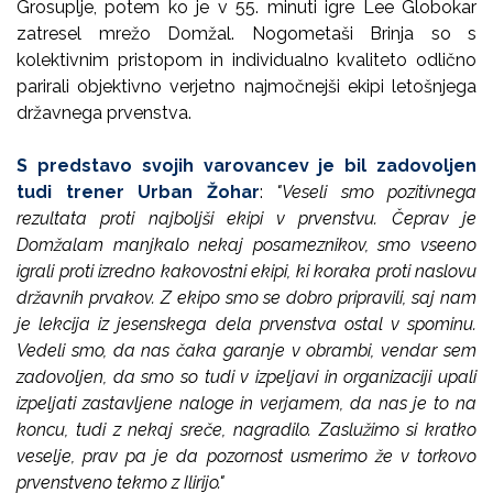
Grosuplje, potem ko je v 55. minuti igre Lee Globokar
zatresel mrežo Domžal. Nogometaši Brinja so s
kolektivnim pristopom in individualno kvaliteto odlično
parirali objektivno verjetno najmočnejši ekipi letošnjega
državnega prvenstva.
S predstavo svojih varovancev je bil zadovoljen
tudi trener Urban Žohar
:
"Veseli smo pozitivnega
rezultata proti najboljši ekipi v prvenstvu. Čeprav je
Domžalam manjkalo nekaj posameznikov, smo vseeno
igrali proti izredno kakovostni ekipi, ki koraka proti naslovu
državnih prvakov. Z ekipo smo se dobro pripravili, saj nam
je lekcija iz jesenskega dela prvenstva ostal v spominu.
Vedeli smo, da nas čaka garanje v obrambi, vendar sem
zadovoljen, da smo so tudi v izpeljavi in organizaciji upali
izpeljati zastavljene naloge in verjamem, da nas je to na
koncu, tudi z nekaj sreče, nagradilo. Zaslužimo si kratko
veselje, prav pa je da pozornost usmerimo že v torkovo
prvenstveno tekmo z Ilirijo."