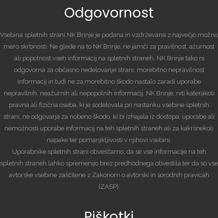
Odgovornost
Vsebina spletnih strani NK Brinje je podana in vzdrževana z največjo možno
mero skrbnosti. Ne glede na to NK Brinje, ne jamči za pravilnost, ažurnost
ali popolnost vseh informacij na spletnih straneh. NK Brinje tako ni
odgovorna za občasno nedelovanje strani, morebitno nepravilnost
informacij in tudi ne za morebitno škodo nastalo zaradi uporabe
nepravilnih, neažurnih ali nepopolnih informacij. NK Brinje, niti katerakoli
pravna ali fizična oseba, ki je sodelovala pri nastanku vsebine spletnih
strani, ne odgovarja za nobeno škodo, ki bi izhajala iz dostopa, uporabe ali
nemožnosti uporabe informacij na teh spletnih straneh ali za kakršnekoli
napake ter pomanjkljivosti v njihovi vsebini.
Uporabnike spletnih strani obveščamo, da se vse informacije na teh
spletnih straneh lahko spremenijo brez predhodnega obvestila ter da so vse
avtorske vsebine zaščitene z Zakonom o avtorski in sorodnih pravicah
(ZASP).
Piškotki