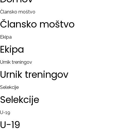
RAČUN
Člansko moštvo
Člansko
moštvo
Remember
me
Ekipa
Ekipa
Ste
pozabili
uporabniško
Urnik treningov
ime?
Urnik
treningov
/
Ste
Selekcije
pozabili
Selekcije
geslo?
U-19
U-19