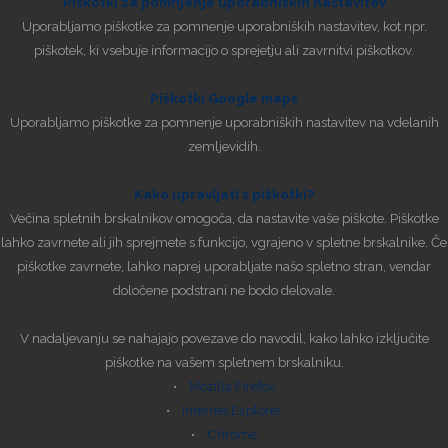
Piškotki za pomnjenje uporabniških nastavitev
Uporabljamo piškotke za pomnenje uporabniških nastavitev, kot npr.
piškotek, ki vsebuje informacijo o sprejetju ali zavrnitvi piškotkov.
Piškotki Google maps
Uporabljamo piškotke za pomnenje uporabniških nastavitev na vdelanih
zemljevidih.
Kako upravljati s piškotki?
Večina spletnih brskalnikov omogoča, da nastavite vaše piškote. Piškotke
lahko zavrnete ali jih sprejmete s funkcijo, vgrajeno v spletne brskalnike. Če
piškotke zavrnete, lahko naprej uporabljate našo spletno stran, vendar
določene podstrani ne bodo delovale.
V nadaljevanju se nahajajo povezave do navodil, kako lahko izključite
piškotke na vašem spletnem brskalniku.
•
Mozilla Firefox
•
Internet Explorer
•
Chrome