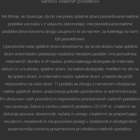
Varstvo osebnih podatkov
NK Brinje, se zavezuje, da bo vse preko spletne strani posredovane osebne
podatke varovala v z veljavno zakonodajo. Vse posredovane osebne
podatke obravnavamo strogo zaupno in le za namen, za katerega so nam
bili posredovani.
Uporabnike naše spletne strani obveščamo, da se ob obisku naše spletne
strani avtomatsko zabeležijo naslednji neosebni podatki: ime ponudnika
internetnih storitev in IP naslov, preko katerega dostopate do interneta,
datum in ura obiska, spletne strani, na katere dostopate, medtem ko ste na
tej spletni strani, in internetni naslov spletne strani, s katere ste prišli
neposredno na našo stran. Ti podatki se zbirajo z namenom izboljšanja
vsebin spletnih strani, analiziranja potreb uporabnikov in administriranja.
Pri obravnavi vseh posredno in neposredno posredovanih osebnih podatkov
nas zavezuje Zakon o varstvu osebnih podatkov (ZVOP-1), s katerim se
določajo pravice, obveznosti, načela in ukrepi, s katerimi se preprečujejo
neustavni, nezakoniti in neupravičeni posegi v zasebnost in dostojanstvo
posameznika oziroma posameznice pri obdelavi osebnih podatkov.