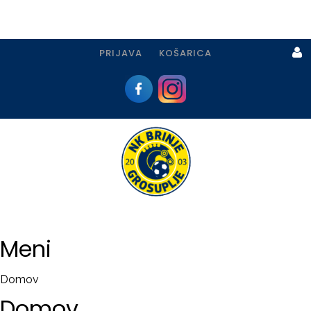
PRIJAVA
KOŠARICA
Prijava
I
Registracija
Meni
PRIJAVA
Domov
USTVARI
Domov