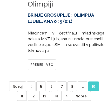
Olimpiji
BRINJE GROSUPLJE : OLIMPIJA
LJUBLJANA 0 : 5 (0:1)
Mladincem v četrtfinalu mladinskega
pokala MNZ Ljubljana ni uspelo presenetiti
vodilne ekipe 1.SML in se uvrstiti v polfinale
tekmovanja.
PREBERI VEČ
Nazaj
5
6
7
8
...
10
11
12
13
14
Naprej