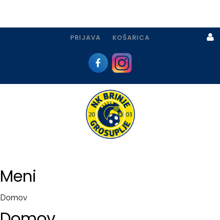
PRIJAVA
KOŠARICA
Prijava
I
Registracija
Meni
PRIJAVA
Domov
USTVARI
Domov