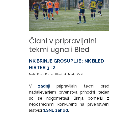
Člani
v
pripravljalni
tekmi
ugnali
Bled
NK BRINJE GROSUPLJE : NK BLED
HIRTER 3 : 2
Matic Povh, Domen Klančnik, Marko Vidič
V
zadnji
pripravljalni tekmi pred
nadaljevanjem prvenstva prihodnji teden
so se nogometaši Brinja pomerili z
neposrednimi konkurenti na prvenstveni
lestvici
3.SNL zahod
.