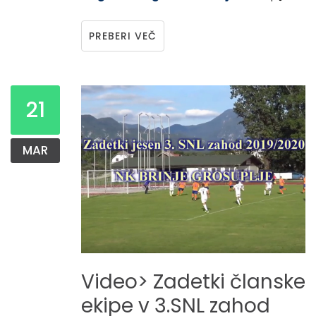
PREBERI VEČ
21
MAR
Video>
Zadetki
članske
ekipe
v
3.SNL
zahod