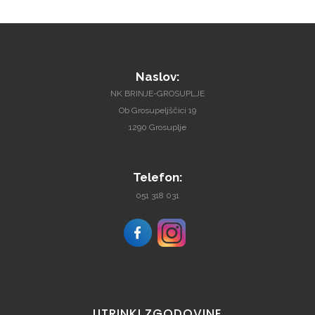
Naslov:
NK BRINJE-GROSUPLJE
Ob Grosupeljščici 19
1290 Grosuplje
Telefon:
051 318 031
UTRINKI
ZGODOVINE