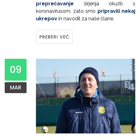
preprečavanje
širjenja okužb s
koronavirusom, zato smo
pripravili nekaj
ukrepov
in navodil za naše člane.
PREBERI VEČ
09
MAR