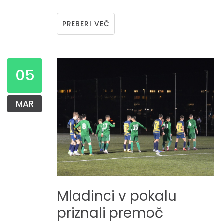
PREBERI VEČ
05
MAR
Mladinci
v
pokalu
priznali
premoč