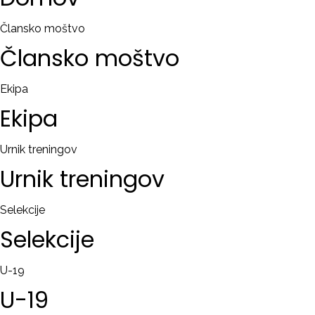
RAČUN
Člansko moštvo
Člansko
moštvo
Remember
me
Ekipa
Ekipa
Ste
pozabili
uporabniško
Urnik treningov
ime?
Urnik
treningov
/
Ste
Selekcije
pozabili
Selekcije
geslo?
U-19
U-19