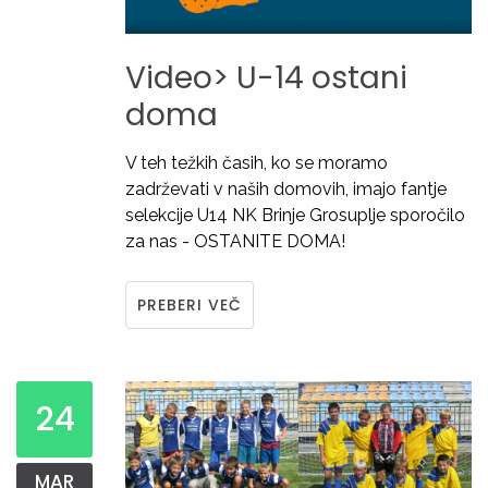
Video>
U-14
ostani
doma
V teh težkih časih, ko se moramo
zadrževati v naših domovih, imajo fantje
selekcije U14 NK Brinje Grosuplje sporočilo
za nas - OSTANITE DOMA!
PREBERI VEČ
24
MAR