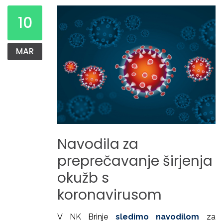
10
MAR
Navodila
za
preprečavanje
širjenja
okužb
s
koronavirusom
V NK Brinje
sledimo navodilom
za