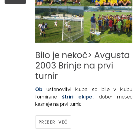
Bilo
je
nekoč>
Avgusta
2003
Brinje
na
prvi
turnir
Ob
ustanovitvi kluba, so bile v klubu
formirane
štriri ekipe,
dober mesec
kasneje na prvi turnir.
PREBERI VEČ