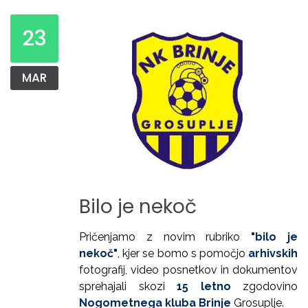
23
MAR
Bilo
je
nekoč
Pričenjamo z novim rubriko
"bilo je
nekoč"
, kjer se bomo s pomočjo
arhivskih
fotografij, video posnetkov in dokumentov
sprehajali skozi
15 letno
zgodovino
Nogometnega kluba Brinje
Grosuplje.