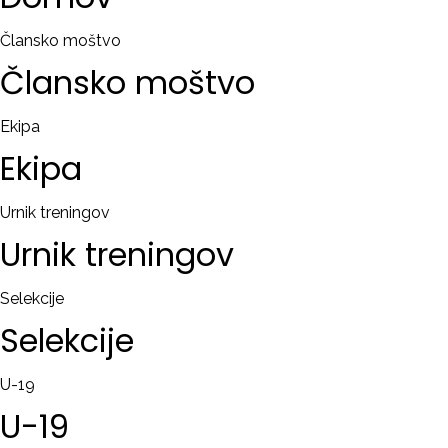
RAČUN
Člansko moštvo
Člansko
moštvo
Remember
me
Ekipa
Ekipa
Ste
pozabili
uporabniško
Urnik treningov
ime?
Urnik
treningov
/
Ste
Selekcije
pozabili
Selekcije
geslo?
U-19
U-19