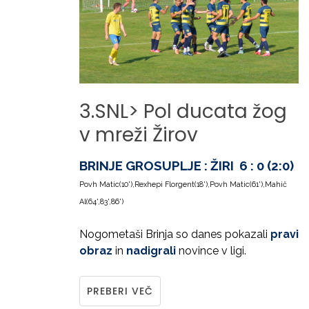
3.SNL>
Pol
ducata
žog
v
mreži
Žirov
BRINJE GROSUPLJE : ŽIRI 6 : 0 (2:0)
Povh Matic(10'),Rexhepi Florgent(18'),Povh Matic(61'),Mahič
Al(64',83',86')
Nogometaši Brinja so danes pokazali
pravi
obraz
in
nadigrali
novince v ligi.
PREBERI VEČ