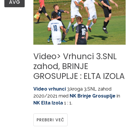
AVG
Video>
Vrhunci
3.SNL
zahod,
BRINJE
GROSUPLJE
:
ELTA
IZOLA
Video vrhunci
3.kroga 3.SNL zahod
2020/2021 med
NK Brinje Grosuplje
in
NK Elta Izola
1 : 1.
PREBERI VEČ