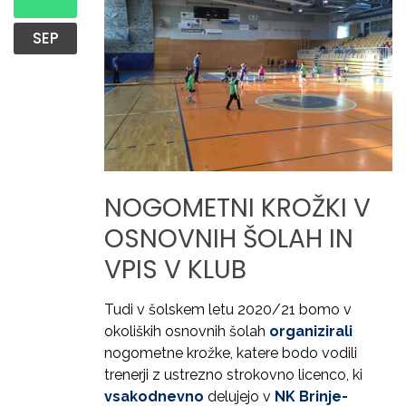
SEP
NOGOMETNI
KROŽKI
V
OSNOVNIH
ŠOLAH
IN
VPIS
V
KLUB
Tudi v šolskem letu 2020/21 bomo v
okoliških osnovnih šolah
organizirali
nogometne krožke, katere bodo vodili
trenerji z ustrezno strokovno licenco, ki
vsakodnevno
delujejo v
NK Brinje-