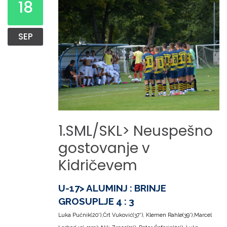
18
SEP
1.SML/SKL>
Neuspešno
gostovanje
v
Kidričevem
U-17> ALUMINJ : BRINJE
GROSUPLJE 4 : 3
Luka Pučnik(20'),Črt Vuković(37'), Klemen Rahle(39'),Marcel