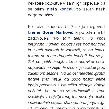
nekatere odločitve v sami igri pripeljale, da
se tekmi
nista končali
po željah naših
nogometašev.
Po tekmi kadetov U-17 se je razgovoril
trener Goran Markovič
, ki po tekmi ni bil
zadovoljen:
"Po taki tekmi, ko imaš
preprosto v prvem polčasu vse pod kontrolo
in v treh minutah to zapraviš, se na koncu
tekma ne more drugače končati, kot se je.
Žal po petih krogih nismo upravičili naših
napovedih in želja, ki smo si jih zadali pred
začetkom sezone. Na žalost nekateri igralci,
katere smo mislili, da bodo nosilci ekipe
igrajo preprosto s preveliko nihanja, dajejo
občutek, kot da so se zadovoljili z samo
uvrstitvijo v najvišji rang tekmovanja. Toliko
individualnih napak, slabega branjenja v igri
1:1 oz. celo 1:2, prelaganja odgovornosti na