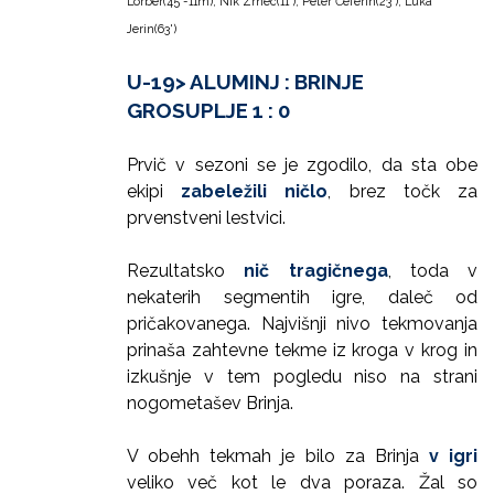
Lorber(45'-11m); Nik Zrnec(11'), Peter Čeferin(23'), Luka
Jerin(63')
U-19> ALUMINJ : BRINJE
GROSUPLJE 1 : 0
Prvič v sezoni se je zgodilo, da sta obe
ekipi
zabeležili ničlo
, brez točk za
prvenstveni lestvici.
Rezultatsko
nič tragičnega
, toda v
nekaterih segmentih igre, daleč od
pričakovanega. Najvišnji nivo tekmovanja
prinaša zahtevne tekme iz kroga v krog in
izkušnje v tem pogledu niso na strani
nogometašev Brinja.
V obehh tekmah je bilo za Brinja
v igri
veliko več kot le dva poraza. Žal so