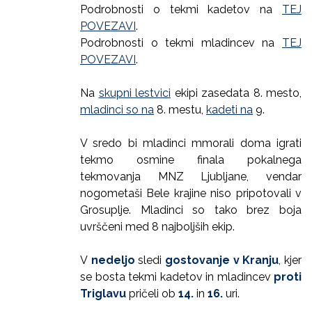
Podrobnosti o tekmi kadetov na
TEJ
POVEZAVI
.
Podrobnosti o tekmi mladincev na
TEJ
POVEZAVI
.
Na
skupni lestvici
ekipi zasedata 8. mesto,
mladinci so na
8. mestu,
kadeti na
9.
V sredo bi mladinci mmorali doma igrati
tekmo osmine finala pokalnega
tekmovanja MNZ Ljubljane, vendar
nogometaši Bele krajine niso pripotovali v
Grosuplje. Mladinci so tako brez boja
uvrščeni med 8 najboljših ekip.
V
nedeljo
sledi
gostovanje v Kranju
, kjer
se bosta tekmi kadetov in mladincev
proti
Triglavu
pričeli ob
14.
in
16.
uri.