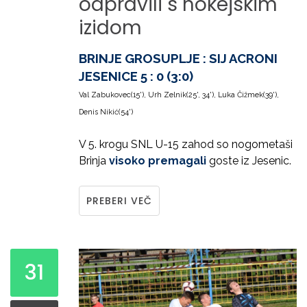
odpravili
s
hokejskim
izidom
BRINJE GROSUPLJE : SIJ ACRONI
JESENICE 5 : 0 (3:0)
Val Zabukovec(15'), Urh Zelnik(25', 34'), Luka Čižmek(39'),
Denis Nikić(54')
V 5. krogu SNL U-15 zahod so nogometaši
Brinja
visoko premagali
goste iz Jesenic.
PREBERI VEČ
31