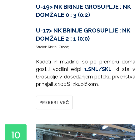
U-19> NK BRINJE GROSUPLJE : NK
DOMŽALE 0 : 3 (0:2)
U-17> NK BRINJE GROSUPLJE : NK
DOMŽALE 2 : 1 (0:0)
Strelci: Ristić, Zrnec;
Kadeti in mladinci so po premoru doma
gostili vodilni ekipi
1.SML/SKL
, ki sta v
Grosuplje v dosedanjem poteku prvenstva
prihajali s 100% izkupičkom.
PREBERI VEČ
10