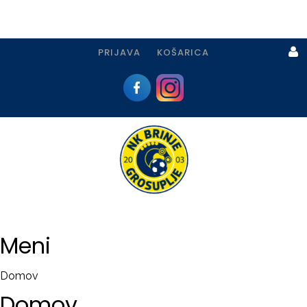
PRIJAVA
KOŠARICA
Prijava
I
Registracija
Meni
PRIJAVA
Domov
USTVARI
Domov