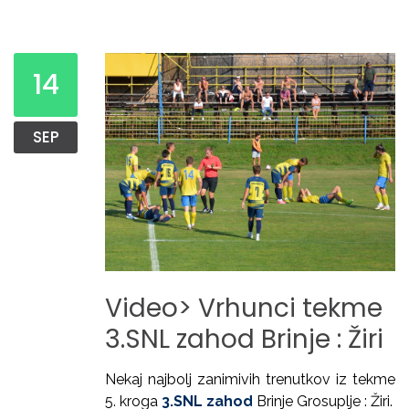
14
SEP
Video>
Vrhunci
tekme
3.SNL
zahod
Brinje
:
Žiri
Nekaj najbolj zanimivih trenutkov iz tekme
5. kroga
3.SNL zahod
Brinje Grosuplje : Žiri.