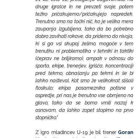
druge igralce in ne prevzeti svoje, potem
težko pričakujemo/pričakujejo napredek.
Trenutno smo na točki nič, ko je velika mera
zaupanja izgubljena, tako da bo potrebno
dobro zavihati rokave, da pridemo do nivoja,
ki si ga vsi skupaj želimo, mogoče v tem
trenutku ni problematika v tehniki in taktiki
(čeprav ne briljiramo), ampak v odnosu do
športa, ekipe, trenerjev, igrišča, koncentraciji
pred tekmo, obnašanju po tekmi in še bi
lahko našteval. Kot smo že velikokrat slišali
floskulo; ekipa posameznika potisne v
ospredje, pri nas je trenutno vse obrnjeno na
glavo, tako da se bomo vrnili nazaj k
osnovam, da lahko zopet stopimo na prvo
stopničko."
Z igro mladincev U-19 je bil trener
Goran