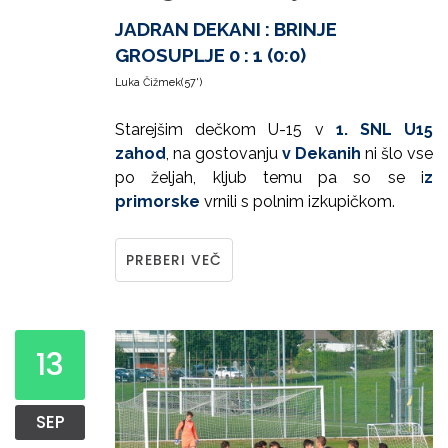
JADRAN DEKANI : BRINJE
GROSUPLJE 0 : 1 (0:0)
Luka Čižmek(57')
Starejšim dečkom U-15 v
1. SNL U15
zahod
, na gostovanju
v Dekanih
ni šlo vse
po željah, kljub temu pa so se i
z
primorske
vrnili s polnim izkupičkom.
PREBERI VEČ
13
SEP