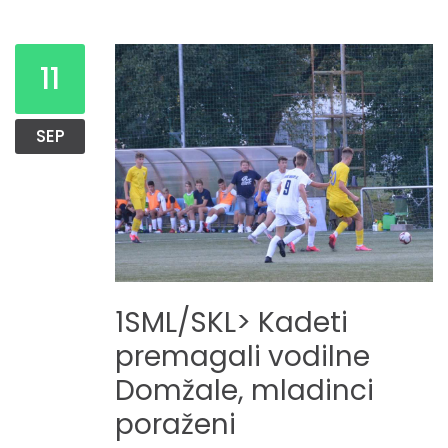
11
SEP
1SML/SKL>
Kadeti
premagali
vodilne
Domžale,
mladinci
poraženi