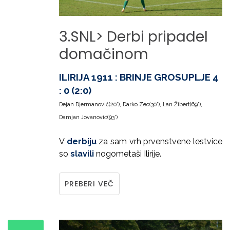
3.SNL>
Derbi
pripadel
domačinom
ILIRIJA 1911 : BRINJE GROSUPLJE 4
: 0 (2:0)
Dejan Djermanović(20'), Darko Zec(30'), Lan Žibert(69'),
Damjan Jovanović(93')
V
derbiju
za sam vrh prvenstvene lestvice
so
slavili
nogometaši Ilirije.
PREBERI VEČ