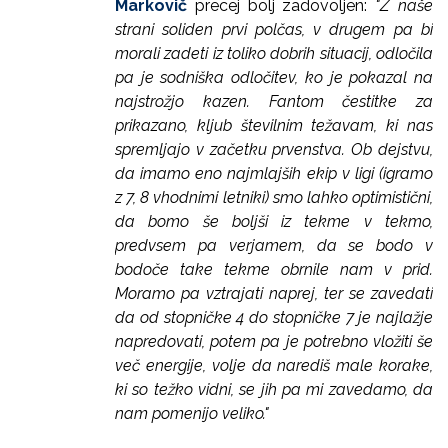
Markovič
precej bolj zadovoljen:
"Z naše
strani soliden prvi polčas, v drugem pa bi
morali zadeti iz toliko dobrih situacij, odločila
pa je sodniška odločitev, ko je pokazal na
najstrožjo kazen. Fantom čestitke za
prikazano, kljub številnim težavam, ki nas
spremljajo v začetku prvenstva. Ob dejstvu,
da imamo eno najmlajših ekip v ligi (igramo
z 7, 8 vhodnimi letniki) smo lahko optimistični,
da bomo še boljši iz tekme v tekmo,
predvsem pa verjamem, da se bodo v
bodoče take tekme obrnile nam v prid.
Moramo pa vztrajati naprej, ter se zavedati
da od stopničke 4 do stopničke 7 je najlažje
napredovati, potem pa je potrebno vložiti še
več energije, volje da narediš male korake,
ki so težko vidni, se jih pa mi zavedamo, da
nam pomenijo veliko."